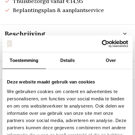
Thuisbezorgd vanaf €14,95
Beplantingsplan & aanplantservice
Beschrijving
Specificaties
Toestemming
Details
Over
Tags
Deze website maakt gebruik van cookies
We gebruiken cookies om content en advertenties te
Staat uw plantsoort of maat er niet
personaliseren, om functies voor social media te bieden
tussen? Laat het ons weten, dan
en om ons websiteverkeer te analyseren. Ook delen we
gaan we voor u kijken. Stuur ons
informatie over uw gebruik van onze site met onze
de plantnaam, hoogte, stamdikte en
partners voor social media, adverteren en analyse. Deze
partners kunnen deze gegevens combineren met andere
vorm. Wilt u weten hoe uw plant of
informatie die u aan ze heeft verstrekt of die ze hebben