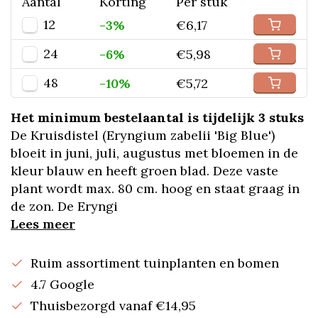
Aantal
Korting
Per stuk
12
-3%
€6,17
24
-6%
€5,98
48
-10%
€5,72
Het minimum bestelaantal is tijdelijk 3 stuks
De Kruisdistel (Eryngium zabelii 'Big Blue')
bloeit in juni, juli, augustus met bloemen in de
kleur blauw en heeft groen blad. Deze vaste
plant wordt max. 80 cm. hoog en staat graag in
de zon. De Eryngi
Lees meer
Ruim assortiment tuinplanten en bomen
4.7 Google
Thuisbezorgd vanaf €14,95