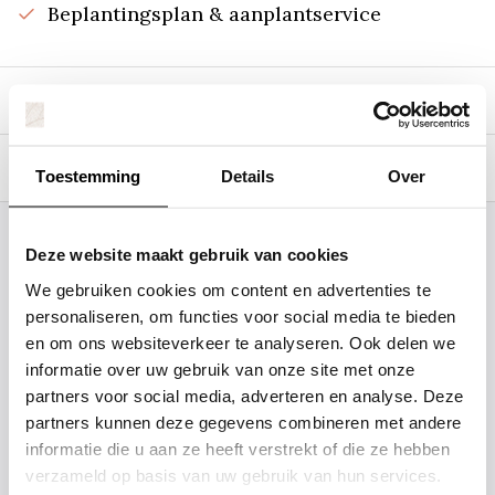
Beplantingsplan & aanplantservice
Beschrijving
Specificaties
Toestemming
Details
Over
Staat uw plantsoort of maat er niet
Deze website maakt gebruik van cookies
tussen? Laat het ons weten, dan
We gebruiken cookies om content en advertenties te
gaan we voor u kijken. Stuur ons
personaliseren, om functies voor social media te bieden
en om ons websiteverkeer te analyseren. Ook delen we
de plantnaam, hoogte, stamdikte en
informatie over uw gebruik van onze site met onze
vorm. Wilt u weten hoe uw plant of
partners voor social media, adverteren en analyse. Deze
boom er ongeveer eruit ziet? We
partners kunnen deze gegevens combineren met andere
kunnen u een foto sturen.
informatie die u aan ze heeft verstrekt of die ze hebben
verzameld op basis van uw gebruik van hun services.