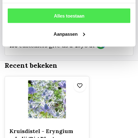
info@tuinplantenbezorgd.nl
Alles toestaan
06 45 601 508 (tijdelijk niet bereikbaar)
Aanpassen
156
customers give us a
4.7
/
5
at
Recent bekeken
Kruisdistel - Eryngium