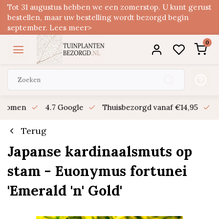
Tot 31 augustus hebben we een zomerstop. U kunt gerust
bestellen, maar uw bestelling wordt bezorgd begin
september. Lees meer>
0
n bomen
4.7 Google
Thuisbezorgd vanaf €14,95
B
Terug
Japanse kardinaalsmuts op
stam - Euonymus fortunei
'Emerald 'n' Gold'