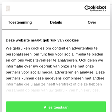
Staat uw plantsoort of maat er niet
tussen? Laat het ons weten, dan
Toestemming
Details
Over
gaan we voor u kijken. Stuur ons
de plantnaam, hoogte, stamdikte en
Deze website maakt gebruik van cookies
vorm. Wilt u weten hoe uw plant of
We gebruiken cookies om content en advertenties te
boom er ongeveer eruit ziet? We
personaliseren, om functies voor social media te bieden
kunnen u een foto sturen.
en om ons websiteverkeer te analyseren. Ook delen we
informatie over uw gebruik van onze site met onze
partners voor social media, adverteren en analyse. Deze
info@tuinplantenbezorgd.nl
partners kunnen deze gegevens combineren met andere
informatie die u aan ze heeft verstrekt of die ze hebben
06 45 601 508 (tijdelijk niet bereikbaar)
verzameld op basis van uw gebruik van hun services.
156
customers give us a
4.7
/
5
at
Alles toestaan