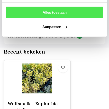
info@tuinplantenbezorgd.nl
Alles toestaan
06 45 601 508 (tijdelijk niet bereikbaar)
Aanpassen
156
customers give us a
4.7
/
5
at
Recent bekeken
Wolfsmelk - Euphorbia