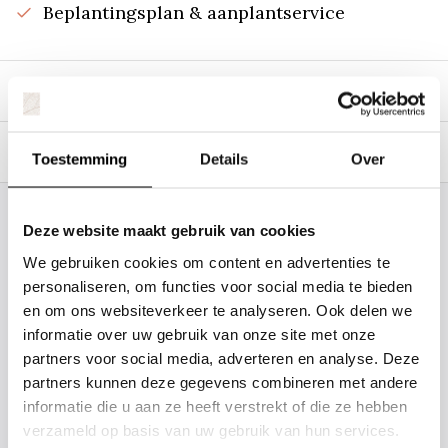
Beplantingsplan & aanplantservice
Beschrijving
Specificaties
Toestemming
Details
Over
Staat uw plantsoort of maat er niet
Deze website maakt gebruik van cookies
tussen? Laat het ons weten, dan
We gebruiken cookies om content en advertenties te
gaan we voor u kijken. Stuur ons
personaliseren, om functies voor social media te bieden
en om ons websiteverkeer te analyseren. Ook delen we
de plantnaam, hoogte, stamdikte en
informatie over uw gebruik van onze site met onze
vorm. Wilt u weten hoe uw plant of
partners voor social media, adverteren en analyse. Deze
boom er ongeveer eruit ziet? We
partners kunnen deze gegevens combineren met andere
kunnen u een foto sturen.
informatie die u aan ze heeft verstrekt of die ze hebben
verzameld op basis van uw gebruik van hun services.