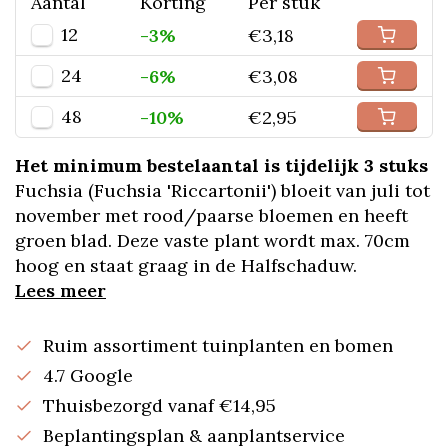
Aantal
Korting
Per stuk
12
-3%
€3,18
24
-6%
€3,08
48
-10%
€2,95
Het minimum bestelaantal is tijdelijk 3 stuks
Fuchsia (Fuchsia 'Riccartonii') bloeit van juli tot
november met rood/paarse bloemen en heeft
groen blad. Deze vaste plant wordt max. 70cm
hoog en staat graag in de Halfschaduw.
Lees meer
Ruim assortiment tuinplanten en bomen
4.7 Google
Thuisbezorgd vanaf €14,95
Beplantingsplan & aanplantservice