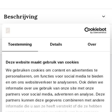
Beschrijving
Specificaties
Toestemming
Details
Over
Tags
Deze website maakt gebruik van cookies
Staat uw plantsoort of maat er niet
We gebruiken cookies om content en advertenties te
tussen? Laat het ons weten, dan
personaliseren, om functies voor social media te bieden
gaan we voor u kijken. Stuur ons
en om ons websiteverkeer te analyseren. Ook delen we
de plantnaam, hoogte, stamdikte en
informatie over uw gebruik van onze site met onze
partners voor social media, adverteren en analyse. Deze
vorm. Wilt u weten hoe uw plant of
partners kunnen deze gegevens combineren met andere
boom er ongeveer eruit ziet? We
informatie die u aan ze heeft verstrekt of die ze hebben
kunnen u een foto sturen.
verzameld op basis van uw gebruik van hun services.