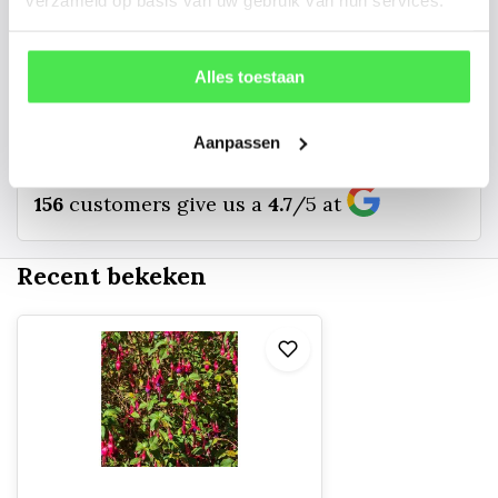
info@tuinplantenbezorgd.nl
Alles toestaan
06 45 601 508 (tijdelijk niet bereikbaar)
Aanpassen
156
customers give us a
4.7
/
5
at
Recent bekeken