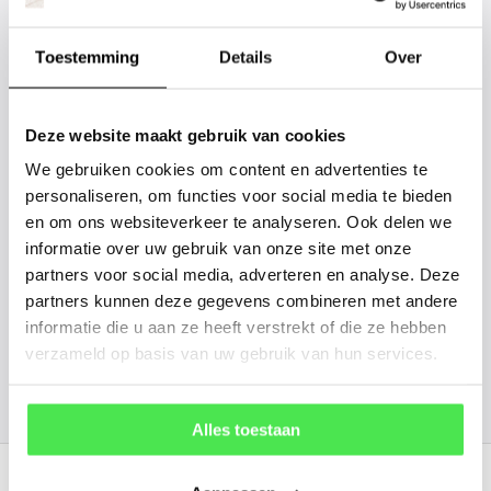
tussen? Laat het ons weten, dan
gaan we voor u kijken. Stuur ons
Toestemming
Details
Over
de plantnaam, hoogte, stamdikte en
vorm. Wilt u weten hoe uw plant of
Deze website maakt gebruik van cookies
boom er ongeveer eruit ziet? We
We gebruiken cookies om content en advertenties te
kunnen u een foto sturen.
personaliseren, om functies voor social media te bieden
en om ons websiteverkeer te analyseren. Ook delen we
info@tuinplantenbezorgd.nl
informatie over uw gebruik van onze site met onze
partners voor social media, adverteren en analyse. Deze
partners kunnen deze gegevens combineren met andere
06 45 601 508 (tijdelijk niet bereikbaar)
informatie die u aan ze heeft verstrekt of die ze hebben
verzameld op basis van uw gebruik van hun services.
156
customers give us a
4.7
/
5
at
Alles toestaan
Recent bekeken