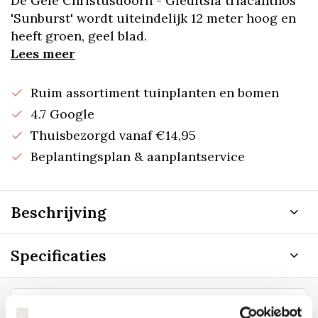
De Gele Christusdoorn - Gleditsia triacanthos
'Sunburst' wordt uiteindelijk 12 meter hoog en
heeft groen, geel blad.
Lees meer
Ruim assortiment tuinplanten en bomen
4.7 Google
Thuisbezorgd vanaf €14,95
Beplantingsplan & aanplantservice
Beschrijving
Specificaties
Staat uw plantsoort of maat er niet