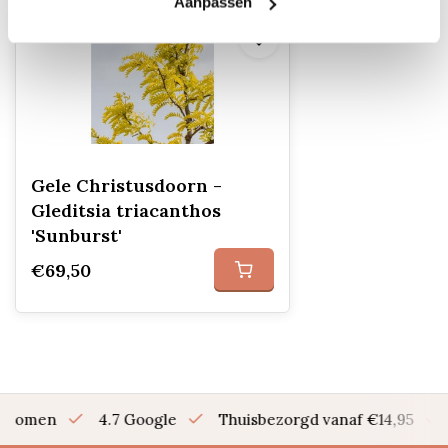
Aanpassen
Gele Christusdoorn -
Gleditsia triacanthos
'Sunburst'
€69,50
en bomen
4.7 Google
Thuisbezorgd vanaf €14,95