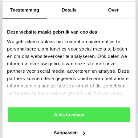
gaan we voor u kijken. Stuur ons
Toestemming
Details
Over
de plantnaam, hoogte, stamdikte en
vorm. Wilt u weten hoe uw plant of
boom er ongeveer eruit ziet? We
Deze website maakt gebruik van cookies
kunnen u een foto sturen.
We gebruiken cookies om content en advertenties te
personaliseren, om functies voor social media te bieden
en om ons websiteverkeer te analyseren. Ook delen we
info@tuinplantenbezorgd.nl
informatie over uw gebruik van onze site met onze
partners voor social media, adverteren en analyse. Deze
06 45 601 508 (tijdelijk niet bereikbaar)
partners kunnen deze gegevens combineren met andere
informatie die u aan ze heeft verstrekt of die ze hebben
verzameld op basis van uw gebruik van hun services.
156
customers give us a
4.7
/
5
at
Alles toestaan
Recent bekeken
Aanpassen