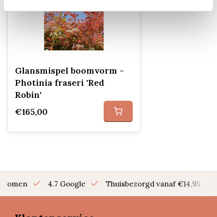
Glansmispel boomvorm -
Photinia fraseri 'Red
Robin'
€165,00
en bomen
4.7 Google
Thuisbezorgd vanaf €14,95