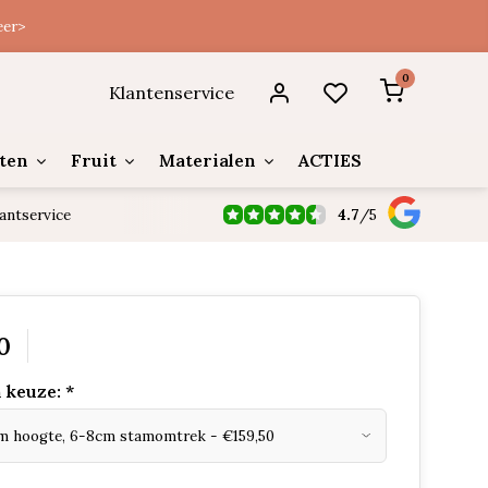
eer>
0
Klantenservice
ten
Fruit
Materialen
ACTIES
4.7
/
5
antservice
0
 keuze:
*