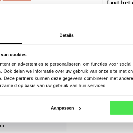
Laat het
Stuur on
vorm. Wi
ongeveer
sturen.
Details
Mail
 van cookies
ent en advertenties te personaliseren, om functies voor social
Of a
. Ook delen we informatie over uw gebruik van onze site met on
e. Deze partners kunnen deze gegevens combineren met andere i
tia semidecidua
erzameld op basis van uw gebruik van hun services.
tia semidecidua
Aanpassen
boom of grote struik met
on