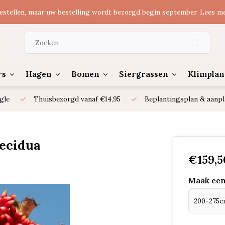
estellen, maar uw bestelling wordt bezorgd begin september. Lees m
rs
Hagen
Bomen
Siergrassen
Klimplan
gle
Thuisbezorgd vanaf €14,95
Beplantingsplan & aanpl
decidua
€159,5
Maak een