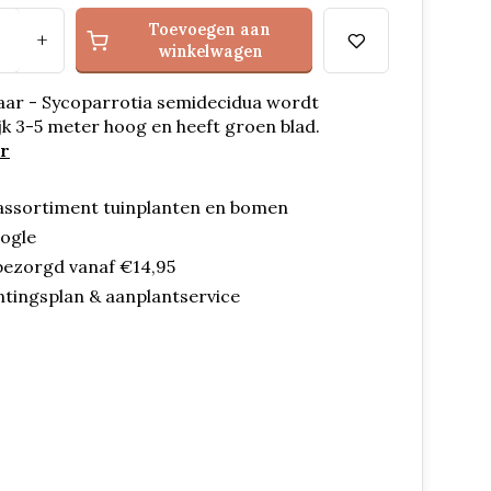
Toevoegen aan
+
winkelwagen
aar - Sycoparrotia semidecidua wordt
ijk 3-5 meter hoog en heeft groen blad.
r
assortiment tuinplanten en bomen
oogle
bezorgd vanaf €14,95
ntingsplan & aanplantservice