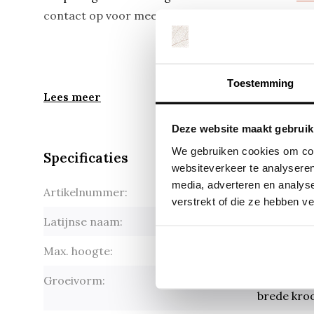
contact op voor meer informatie.
Toestemming
Lees meer
Deze website maakt gebruik
We gebruiken cookies om cont
Specificaties
websiteverkeer te analyseren
media, adverteren en analys
Artikelnummer:
Sycoparro
verstrekt of die ze hebben v
Latijnse naam:
Sycoparro
Max. hoogte:
5-8 m
Groeivorm:
Compacte 
brede kro