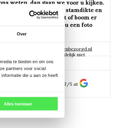
 ons weten, dan gaan we voor u kijken.
s de plantnaam, hoogte, stamdikte en
lt u weten hoe uw plant of boom er
 eruit ziet? We kunnen u een foto
Over
 naar:
info@tuinplantenbezorgd.nl
06 45 601 508 (tijdelijk niet
 media te bieden en om ons
pp:
ze partners voor social
bereikbaar)
nformatie die u aan ze heeft
156
customers give us a
4.7
/
5
at
Alles toestaan