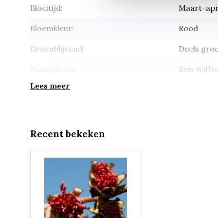
Bloeitijd:
Maart-apr
Bloemkleur:
Rood
Groenblijvend:
Deels groe
Standplaats:
Zon-halfs
Lees meer
Inheems:
Nee
Recent bekeken