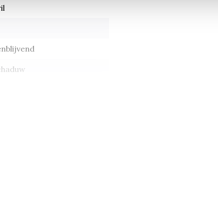
il
nblijvend
chaduw