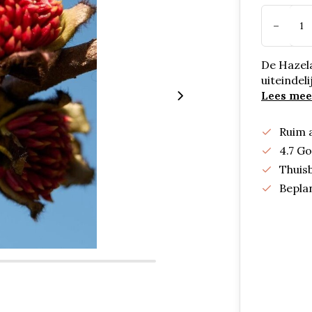
-
De Hazel
uiteindel
Lees mee
Ruim 
4.7 G
Thuis
Bepla