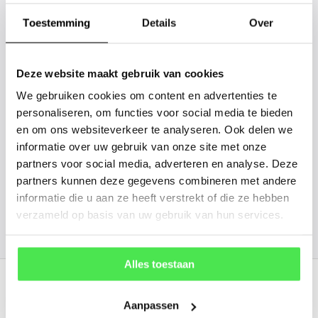
gaan we voor u kijken. Stuur ons
Toestemming
Details
Over
de plantnaam, hoogte, stamdikte en
vorm. Wilt u weten hoe uw plant of
boom er ongeveer eruit ziet? We
Deze website maakt gebruik van cookies
kunnen u een foto sturen.
We gebruiken cookies om content en advertenties te
personaliseren, om functies voor social media te bieden
en om ons websiteverkeer te analyseren. Ook delen we
info@tuinplantenbezorgd.nl
informatie over uw gebruik van onze site met onze
partners voor social media, adverteren en analyse. Deze
06 45 601 508 (tijdelijk niet bereikbaar)
partners kunnen deze gegevens combineren met andere
informatie die u aan ze heeft verstrekt of die ze hebben
verzameld op basis van uw gebruik van hun services.
156
customers give us a
4.7
/
5
at
Alles toestaan
Recent bekeken
Aanpassen