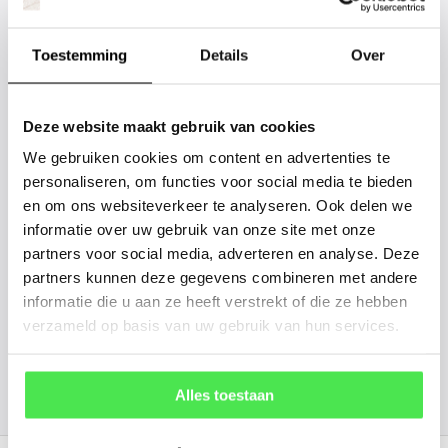
Staat uw plantsoort of maat er niet
tussen? Laat het ons weten, dan
Toestemming
Details
Over
gaan we voor u kijken. Stuur ons
de plantnaam, hoogte, stamdikte en
Deze website maakt gebruik van cookies
vorm. Wilt u weten hoe uw plant of
We gebruiken cookies om content en advertenties te
boom er ongeveer eruit ziet? We
personaliseren, om functies voor social media te bieden
kunnen u een foto sturen.
en om ons websiteverkeer te analyseren. Ook delen we
informatie over uw gebruik van onze site met onze
partners voor social media, adverteren en analyse. Deze
info@tuinplantenbezorgd.nl
partners kunnen deze gegevens combineren met andere
informatie die u aan ze heeft verstrekt of die ze hebben
06 45 601 508 (tijdelijk niet bereikbaar)
verzameld op basis van uw gebruik van hun services.
156
customers give us a
4.7
/
5
at
Alles toestaan