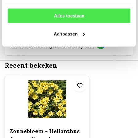
info@tuinplantenbezorgd.nl
Alles toestaan
06 45 601 508 (tijdelijk niet bereikbaar)
Aanpassen
156
customers give us a
4.7
/
5
at
Recent bekeken
Zonnebloem - Helianthus