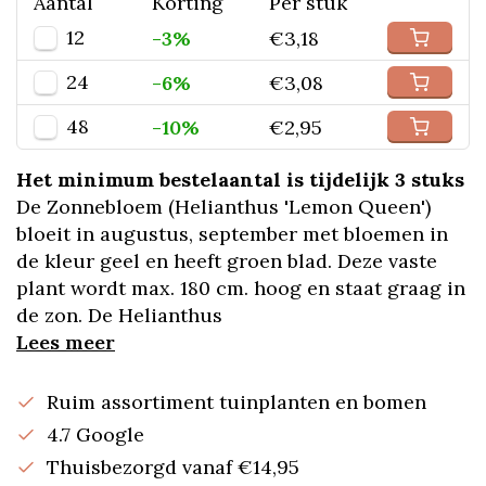
Aantal
Korting
Per stuk
12
-3%
€3,18
24
-6%
€3,08
48
-10%
€2,95
Het minimum bestelaantal is tijdelijk 3 stuks
De Zonnebloem (Helianthus 'Lemon Queen')
bloeit in augustus, september met bloemen in
de kleur geel en heeft groen blad. Deze vaste
plant wordt max. 180 cm. hoog en staat graag in
de zon. De Helianthus
Lees meer
Ruim assortiment tuinplanten en bomen
4.7 Google
Thuisbezorgd vanaf €14,95