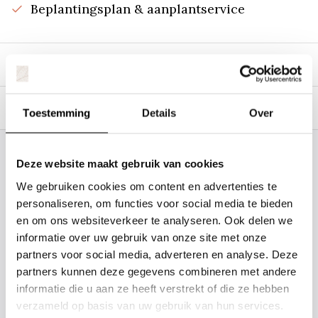
Beplantingsplan & aanplantservice
Beschrijving
Specificaties
Toestemming
Details
Over
Staat uw plantsoort of maat er niet
Deze website maakt gebruik van cookies
tussen? Laat het ons weten, dan
We gebruiken cookies om content en advertenties te
gaan we voor u kijken. Stuur ons
personaliseren, om functies voor social media te bieden
en om ons websiteverkeer te analyseren. Ook delen we
de plantnaam, hoogte, stamdikte en
informatie over uw gebruik van onze site met onze
vorm. Wilt u weten hoe uw plant of
partners voor social media, adverteren en analyse. Deze
boom er ongeveer eruit ziet? We
partners kunnen deze gegevens combineren met andere
kunnen u een foto sturen.
informatie die u aan ze heeft verstrekt of die ze hebben
verzameld op basis van uw gebruik van hun services.