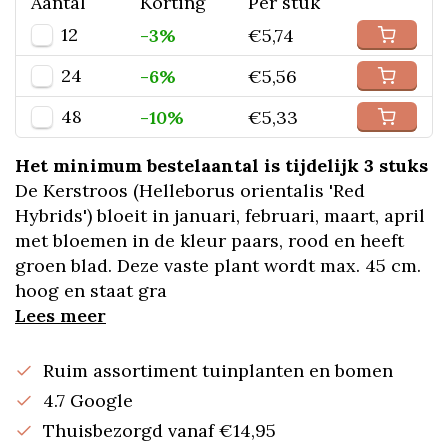
Aantal
Korting
Per stuk
12
-3%
€5,74
24
-6%
€5,56
48
-10%
€5,33
Het minimum bestelaantal is tijdelijk 3 stuks
De Kerstroos (Helleborus orientalis 'Red
Hybrids') bloeit in januari, februari, maart, april
met bloemen in de kleur paars, rood en heeft
groen blad. Deze vaste plant wordt max. 45 cm.
hoog en staat gra
Lees meer
Ruim assortiment tuinplanten en bomen
4.7 Google
Thuisbezorgd vanaf €14,95