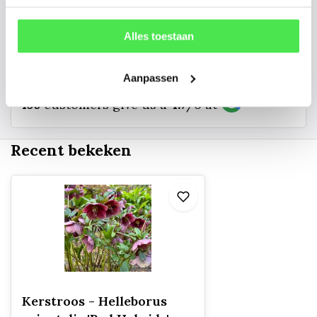
info@tuinplantenbezorgd.nl
Alles toestaan
06 45 601 508 (tijdelijk niet bereikbaar)
Aanpassen
156
customers give us a
4.7
/
5
at
Recent bekeken
Kerstroos - Helleborus