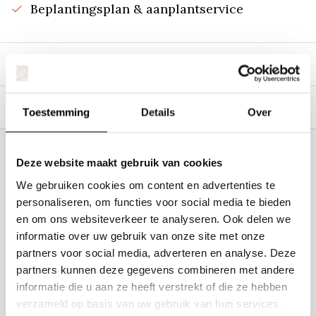
Beplantingsplan & aanplantservice
Beschrijving
Specificaties
Toestemming
Details
Over
Staat uw plantsoort of maat er niet
Deze website maakt gebruik van cookies
tussen? Laat het ons weten, dan
We gebruiken cookies om content en advertenties te
gaan we voor u kijken. Stuur ons
personaliseren, om functies voor social media te bieden
en om ons websiteverkeer te analyseren. Ook delen we
de plantnaam, hoogte, stamdikte en
informatie over uw gebruik van onze site met onze
vorm. Wilt u weten hoe uw plant of
partners voor social media, adverteren en analyse. Deze
boom er ongeveer eruit ziet? We
partners kunnen deze gegevens combineren met andere
kunnen u een foto sturen.
informatie die u aan ze heeft verstrekt of die ze hebben
verzameld op basis van uw gebruik van hun services.