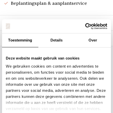
Beplantingsplan & aanplantservice
Beschrijving
Specificaties
Toestemming
Details
Over
Staat uw plantsoort of maat er niet
Deze website maakt gebruik van cookies
tussen? Laat het ons weten, dan
We gebruiken cookies om content en advertenties te
gaan we voor u kijken. Stuur ons
personaliseren, om functies voor social media te bieden
en om ons websiteverkeer te analyseren. Ook delen we
de plantnaam, hoogte, stamdikte en
informatie over uw gebruik van onze site met onze
vorm. Wilt u weten hoe uw plant of
partners voor social media, adverteren en analyse. Deze
boom er ongeveer eruit ziet? We
partners kunnen deze gegevens combineren met andere
kunnen u een foto sturen.
informatie die u aan ze heeft verstrekt of die ze hebben
verzameld op basis van uw gebruik van hun services.