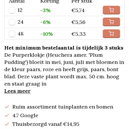
Aantal
Korting
Per stuk
12
-3%
€5,74
24
-6%
€5,56
48
-10%
€5,33
Het minimum bestelaantal is tijdelijk 3 stuks
De Purperklokje (Heuchera amer. 'Plum
Pudding') bloeit in mei, juni, juli met bloemen in
de kleur paars, roze en heeft grijs, paars, bont
blad. Deze vaste plant wordt max. 50 cm. hoog
en staat graag in
Lees meer
Ruim assortiment tuinplanten en bomen
4.7 Google
Thuisbezorgd vanaf €14,95