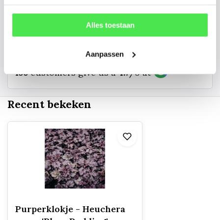
info@tuinplantenbezorgd.nl
Alles toestaan
06 45 601 508 (tijdelijk niet bereikbaar)
Aanpassen
156
customers give us a
4.7
/
5
at
Recent bekeken
Purperklokje - Heuchera