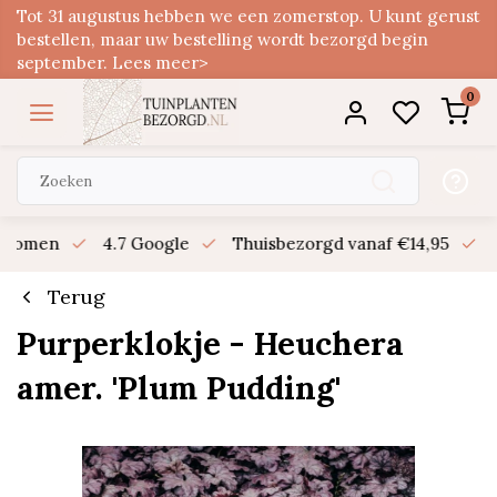
Tot 31 augustus hebben we een zomerstop. U kunt gerust
bestellen, maar uw bestelling wordt bezorgd begin
september. Lees meer>
0
n bomen
4.7 Google
Thuisbezorgd vanaf €14,95
B
Terug
Purperklokje - Heuchera
amer. 'Plum Pudding'