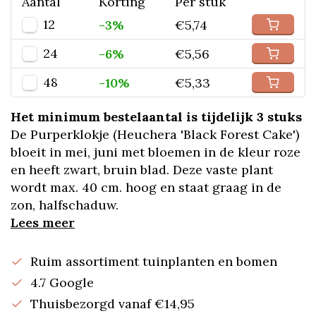
Aantal
Korting
Per stuk
12
-3%
€5,74
24
-6%
€5,56
48
-10%
€5,33
Het minimum bestelaantal is tijdelijk 3 stuks
De Purperklokje (Heuchera 'Black Forest Cake')
bloeit in mei, juni met bloemen in de kleur roze
en heeft zwart, bruin blad. Deze vaste plant
wordt max. 40 cm. hoog en staat graag in de
zon, halfschaduw.
Lees meer
Ruim assortiment tuinplanten en bomen
4.7 Google
Thuisbezorgd vanaf €14,95