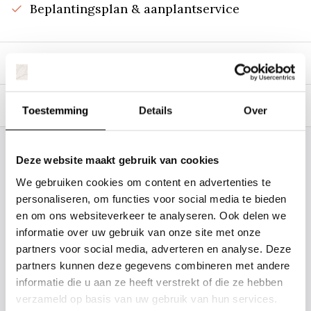
Beplantingsplan & aanplantservice
Beschrijving
Specificaties
Toestemming
Details
Over
Staat uw plantsoort of maat er niet
Deze website maakt gebruik van cookies
tussen? Laat het ons weten, dan
We gebruiken cookies om content en advertenties te
gaan we voor u kijken. Stuur ons
personaliseren, om functies voor social media te bieden
en om ons websiteverkeer te analyseren. Ook delen we
de plantnaam, hoogte, stamdikte en
informatie over uw gebruik van onze site met onze
vorm. Wilt u weten hoe uw plant of
partners voor social media, adverteren en analyse. Deze
boom er ongeveer eruit ziet? We
partners kunnen deze gegevens combineren met andere
kunnen u een foto sturen.
informatie die u aan ze heeft verstrekt of die ze hebben
verzameld op basis van uw gebruik van hun services.