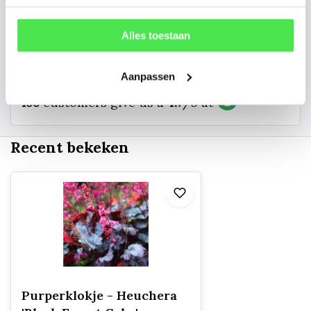
info@tuinplantenbezorgd.nl
Alles toestaan
06 45 601 508 (tijdelijk niet bereikbaar)
Aanpassen
156
customers give us a
4.7
/
5
at
Recent bekeken
Purperklokje - Heuchera