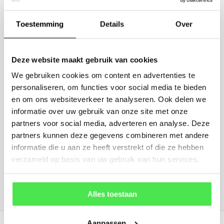
Staat uw plantsoort of maat er niet
tussen? Laat het ons weten, dan
Toestemming
Details
Over
gaan we voor u kijken. Stuur ons
de plantnaam, hoogte, stamdikte en
Deze website maakt gebruik van cookies
vorm. Wilt u weten hoe uw plant of
We gebruiken cookies om content en advertenties te
boom er ongeveer eruit ziet? We
personaliseren, om functies voor social media te bieden
kunnen u een foto sturen.
en om ons websiteverkeer te analyseren. Ook delen we
informatie over uw gebruik van onze site met onze
info@tuinplantenbezorgd.nl
partners voor social media, adverteren en analyse. Deze
partners kunnen deze gegevens combineren met andere
06 45 601 508 (tijdelijk niet bereikbaar)
informatie die u aan ze heeft verstrekt of die ze hebben
verzameld op basis van uw gebruik van hun services.
156
customers give us a
4.7
/
5
at
Alles toestaan
Recent bekeken
Aanpassen