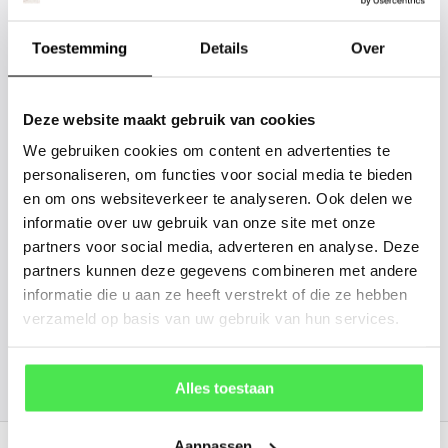
Staat uw plantsoort of maat er niet
tussen? Laat het ons weten, dan
Toestemming
Details
Over
gaan we voor u kijken. Stuur ons
de plantnaam, hoogte, stamdikte en
Deze website maakt gebruik van cookies
vorm. Wilt u weten hoe uw plant of
We gebruiken cookies om content en advertenties te
boom er ongeveer eruit ziet? We
personaliseren, om functies voor social media te bieden
kunnen u een foto sturen.
en om ons websiteverkeer te analyseren. Ook delen we
informatie over uw gebruik van onze site met onze
info@tuinplantenbezorgd.nl
partners voor social media, adverteren en analyse. Deze
partners kunnen deze gegevens combineren met andere
06 45 601 508 (tijdelijk niet bereikbaar)
informatie die u aan ze heeft verstrekt of die ze hebben
verzameld op basis van uw gebruik van hun services.
156
customers give us a
4.7
/
5
at
Alles toestaan
Recent bekeken
Aanpassen