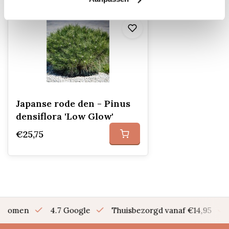
Japanse rode den - Pinus
densiflora 'Low Glow'
€25,75
en bomen
4.7 Google
Thuisbezorgd vanaf €14,95