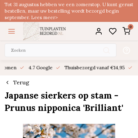
Tot 31 augustus hebben we een zomerstop. U kunt gerust
bestellen, maar uw bestelling wordt bezorgd begin
september. Lees meer>
0
n bomen
4.7 Google
Thuisbezorgd vanaf €14,95
B
Terug
Japanse sierkers op stam -
Prunus nipponica 'Brilliant'