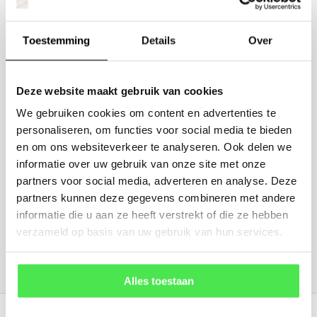
tussen? Laat het ons weten, dan
gaan we voor u kijken. Stuur ons
Toestemming
Details
Over
de plantnaam, hoogte, stamdikte en
vorm. Wilt u weten hoe uw plant of
Deze website maakt gebruik van cookies
boom er ongeveer eruit ziet? We
We gebruiken cookies om content en advertenties te
kunnen u een foto sturen.
personaliseren, om functies voor social media te bieden
en om ons websiteverkeer te analyseren. Ook delen we
informatie over uw gebruik van onze site met onze
info@tuinplantenbezorgd.nl
partners voor social media, adverteren en analyse. Deze
partners kunnen deze gegevens combineren met andere
06 45 601 508 (tijdelijk niet bereikbaar)
informatie die u aan ze heeft verstrekt of die ze hebben
verzameld op basis van uw gebruik van hun services.
156
customers give us a
4.7
/
5
at
Alles toestaan
Recent bekeken