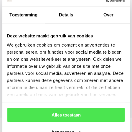
tussen? Laat het ons weten, dan
gaan we voor u kijken. Stuur ons
Toestemming
Details
Over
de plantnaam, hoogte, stamdikte en
vorm. Wilt u weten hoe uw plant of
Deze website maakt gebruik van cookies
boom er ongeveer eruit ziet? We
We gebruiken cookies om content en advertenties te
kunnen u een foto sturen.
personaliseren, om functies voor social media te bieden
en om ons websiteverkeer te analyseren. Ook delen we
info@tuinplantenbezorgd.nl
informatie over uw gebruik van onze site met onze
partners voor social media, adverteren en analyse. Deze
06 45 601 508 (tijdelijk niet bereikbaar)
partners kunnen deze gegevens combineren met andere
informatie die u aan ze heeft verstrekt of die ze hebben
verzameld op basis van uw gebruik van hun services.
156
customers give us a
4.7
/
5
at
Alles toestaan
Recent bekeken