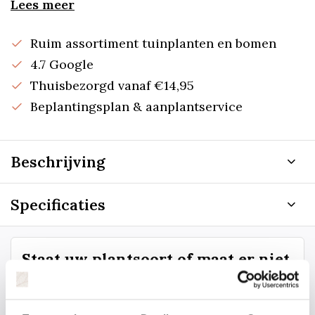
Lees meer
Ruim assortiment tuinplanten en bomen
4.7 Google
Thuisbezorgd vanaf €14,95
Beplantingsplan & aanplantservice
Beschrijving
Specificaties
Staat uw plantsoort of maat er niet
tussen? Laat het ons weten, dan
gaan we voor u kijken. Stuur ons