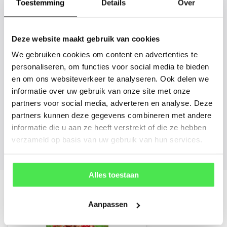
de plantnaam, hoogte, stamdikte en
Toestemming
Details
Over
vorm. Wilt u weten hoe uw plant of
boom er ongeveer eruit ziet? We
Deze website maakt gebruik van cookies
kunnen u een foto sturen.
We gebruiken cookies om content en advertenties te
personaliseren, om functies voor social media te bieden
en om ons websiteverkeer te analyseren. Ook delen we
info@tuinplantenbezorgd.nl
informatie over uw gebruik van onze site met onze
partners voor social media, adverteren en analyse. Deze
06 45 601 508 (tijdelijk niet bereikbaar)
partners kunnen deze gegevens combineren met andere
informatie die u aan ze heeft verstrekt of die ze hebben
verzameld op basis van uw gebruik van hun services.
156
customers give us a
4.7
/
5
at
Alles toestaan
Recent bekeken
Aanpassen