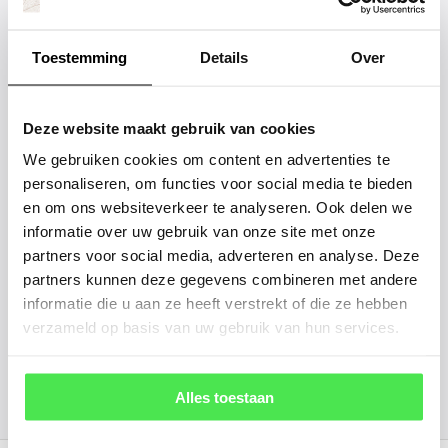
Staat uw plantsoort of maat er niet
tussen? Laat het ons weten, dan
Toestemming
Details
Over
gaan we voor u kijken. Stuur ons
de plantnaam, hoogte, stamdikte en
Deze website maakt gebruik van cookies
vorm. Wilt u weten hoe uw plant of
We gebruiken cookies om content en advertenties te
boom er ongeveer eruit ziet? We
personaliseren, om functies voor social media te bieden
kunnen u een foto sturen.
en om ons websiteverkeer te analyseren. Ook delen we
informatie over uw gebruik van onze site met onze
partners voor social media, adverteren en analyse. Deze
info@tuinplantenbezorgd.nl
partners kunnen deze gegevens combineren met andere
informatie die u aan ze heeft verstrekt of die ze hebben
06 45 601 508 (tijdelijk niet bereikbaar)
verzameld op basis van uw gebruik van hun services.
156
customers give us a
4.7
/
5
at
Alles toestaan