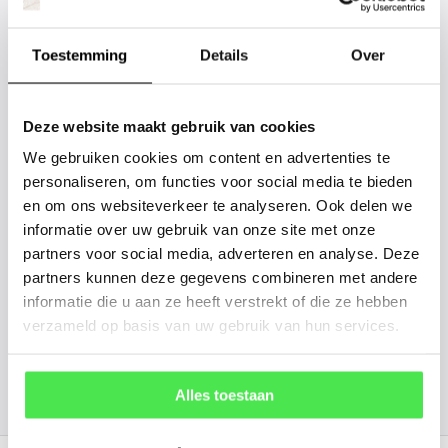
Staat uw plantsoort of maat er niet
tussen? Laat het ons weten, dan
Toestemming
Details
Over
gaan we voor u kijken. Stuur ons
de plantnaam, hoogte, stamdikte en
Deze website maakt gebruik van cookies
vorm. Wilt u weten hoe uw plant of
We gebruiken cookies om content en advertenties te
boom er ongeveer eruit ziet? We
personaliseren, om functies voor social media te bieden
kunnen u een foto sturen.
en om ons websiteverkeer te analyseren. Ook delen we
informatie over uw gebruik van onze site met onze
partners voor social media, adverteren en analyse. Deze
info@tuinplantenbezorgd.nl
partners kunnen deze gegevens combineren met andere
informatie die u aan ze heeft verstrekt of die ze hebben
06 45 601 508 (tijdelijk niet bereikbaar)
verzameld op basis van uw gebruik van hun services.
156
customers give us a
4.7
/
5
at
Alles toestaan