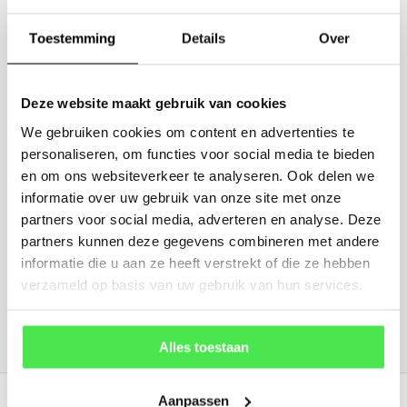
tussen? Laat het ons weten, dan
Toestemming
Details
Over
gaan we voor u kijken. Stuur ons
de plantnaam, hoogte, stamdikte en
vorm. Wilt u weten hoe uw plant of
Deze website maakt gebruik van cookies
boom er ongeveer eruit ziet? We
We gebruiken cookies om content en advertenties te
personaliseren, om functies voor social media te bieden
kunnen u een foto sturen.
en om ons websiteverkeer te analyseren. Ook delen we
informatie over uw gebruik van onze site met onze
info@tuinplantenbezorgd.nl
partners voor social media, adverteren en analyse. Deze
partners kunnen deze gegevens combineren met andere
06 45 601 508 (tijdelijk niet bereikbaar)
informatie die u aan ze heeft verstrekt of die ze hebben
verzameld op basis van uw gebruik van hun services.
156
customers give us a
4.7
/
5
at
Alles toestaan
Recent bekeken
Aanpassen