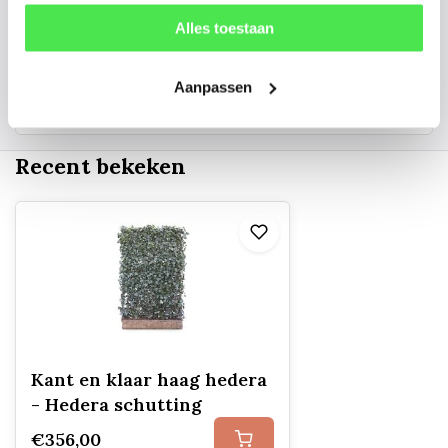
06 45 601 508 (tijdelijk niet bereikbaar)
Alles toestaan
Aanpassen
156
customers give us a
4.7
/
5
at
Recent bekeken
Kant en klaar haag hedera
- Hedera schutting
€356,00