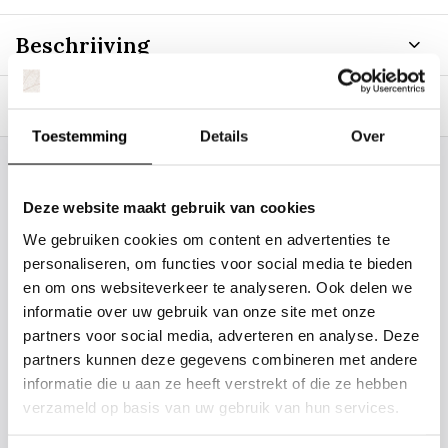
Beschrijving
Specificaties
Toestemming
Details
Over
Staat uw plantsoort of maat er niet
Deze website maakt gebruik van cookies
tussen? Laat het ons weten, dan
gaan we voor u kijken. Stuur ons
We gebruiken cookies om content en advertenties te
personaliseren, om functies voor social media te bieden
de plantnaam, hoogte, stamdikte en
en om ons websiteverkeer te analyseren. Ook delen we
vorm. Wilt u weten hoe uw plant of
informatie over uw gebruik van onze site met onze
boom er ongeveer eruit ziet? We
partners voor social media, adverteren en analyse. Deze
kunnen u een foto sturen.
partners kunnen deze gegevens combineren met andere
informatie die u aan ze heeft verstrekt of die ze hebben
verzameld op basis van uw gebruik van hun services.
info@tuinplantenbezorgd.nl