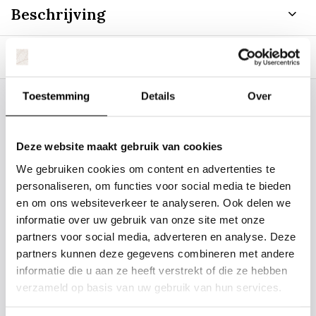
Beschrijving
Specificaties
Toestemming
Details
Over
Staat uw plantsoort of maat er niet
tussen? Laat het ons weten, dan
Deze website maakt gebruik van cookies
gaan we voor u kijken. Stuur ons
We gebruiken cookies om content en advertenties te
de plantnaam, hoogte, stamdikte en
personaliseren, om functies voor social media te bieden
vorm. Wilt u weten hoe uw plant of
en om ons websiteverkeer te analyseren. Ook delen we
boom er ongeveer eruit ziet? We
informatie over uw gebruik van onze site met onze
kunnen u een foto sturen.
partners voor social media, adverteren en analyse. Deze
partners kunnen deze gegevens combineren met andere
informatie die u aan ze heeft verstrekt of die ze hebben
info@tuinplantenbezorgd.nl
verzameld op basis van uw gebruik van hun services.
06 45 601 508 (tijdelijk niet bereikbaar)