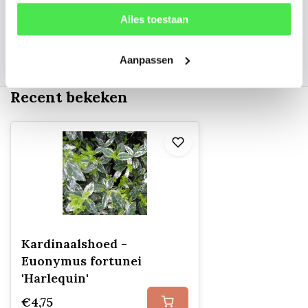
Alles toestaan
156
customers give us a
4.7
/
5
at
Aanpassen
Recent bekeken
Kardinaalshoed -
Euonymus fortunei
'Harlequin'
€4,75