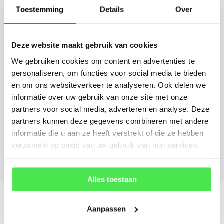
gaan we voor u kijken. Stuur ons
Toestemming
Details
Over
de plantnaam, hoogte, stamdikte en
vorm. Wilt u weten hoe uw plant of
Deze website maakt gebruik van cookies
boom er ongeveer eruit ziet? We
We gebruiken cookies om content en advertenties te
kunnen u een foto sturen.
personaliseren, om functies voor social media te bieden
en om ons websiteverkeer te analyseren. Ook delen we
info@tuinplantenbezorgd.nl
informatie over uw gebruik van onze site met onze
partners voor social media, adverteren en analyse. Deze
06 45 601 508 (tijdelijk niet bereikbaar)
partners kunnen deze gegevens combineren met andere
informatie die u aan ze heeft verstrekt of die ze hebben
verzameld op basis van uw gebruik van hun services.
156
customers give us a
4.7
/
5
at
Alles toestaan
Recent bekeken
Aanpassen