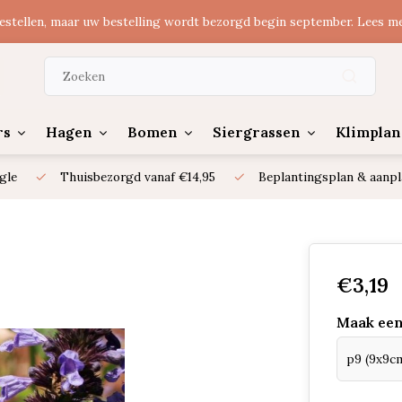
estellen, maar uw bestelling wordt bezorgd begin september. Lees m
rs
Hagen
Bomen
Siergrassen
Klimplan
gle
Thuisbezorgd vanaf €14,95
Beplantingsplan & aanpl
€3,19
Maak een