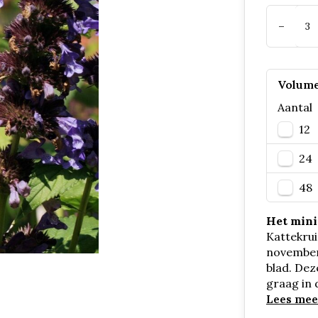
-
Volume
Aantal
12
24
48
Het minim
Kattekrui
november
blad. Dez
graag in 
Lees mee