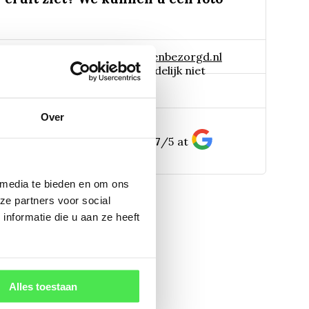
 naar:
info@tuinplantenbezorgd.nl
06 45 601 508 (tijdelijk niet
pp:
bereikbaar)
Over
156
customers give us a
4.7
/
5
at
 media te bieden en om ons
ze partners voor social
nformatie die u aan ze heeft
Alles toestaan