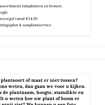
assortiment tuinplanten en bomen
oogle
bezorgd vanaf €14,95
ntingsplan & aanplantservice
plantsoort of maat er niet tussen?
 ons weten, dan gaan we voor u kijken.
s de plantnaam, hoogte, stamdikte en
lt u weten hoe uw plant of boom er
 eruit ziet? We kunnen u een foto