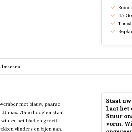
Ruim 
4.7 G
Thuis
Bepla
t bekeken
Staat uw 
november met blauw, paarse
Laat het
ordt max. 70cm hoog en staat
Stuur on
 winter het blad en groeit
vorm. Wi
kken vlinders en bijen aan.
ongeveer