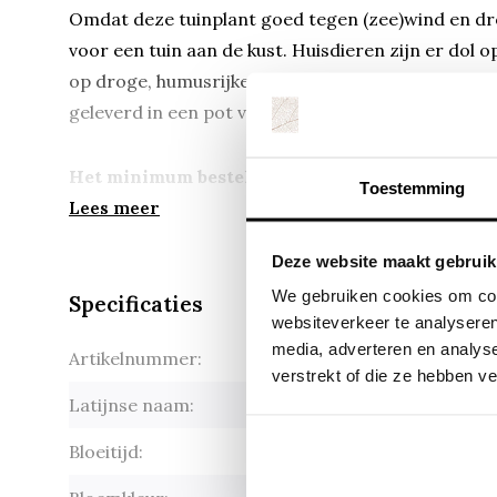
Omdat deze tuinplant goed tegen (zee)wind en droo
voor een tuin aan de kust. Huisdieren zijn er dol 
op droge, humusrijken en kalkrijke grond. Zaait zi
geleverd in een pot van 9*9 cm, ga uit van ongeve
Het minimum bestelaantal is tijdelijk 3 stuks
Toestemming
Lees meer
Deze website maakt gebruik
We gebruiken cookies om cont
Specificaties
websiteverkeer te analyseren
media, adverteren en analys
Artikelnummer:
Nepeta Ku
verstrekt of die ze hebben v
Latijnse naam:
Nepeta Ku
Bloeitijd:
jun-sep