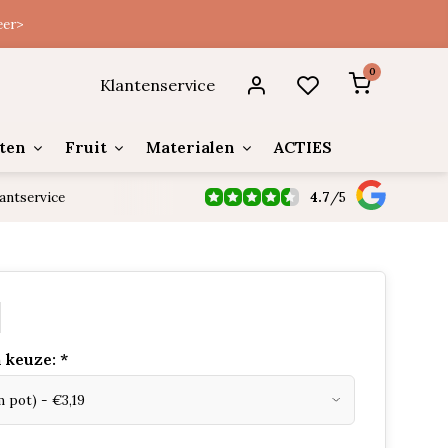
eer>
0
Klantenservice
ten
Fruit
Materialen
ACTIES
4.7
/
5
antservice
 keuze:
*