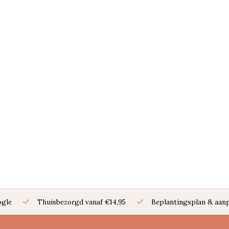
ogle
Thuisbezorgd vanaf €14,95
Beplantingsplan & aanp