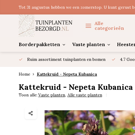
Tot 31 augustus hebben we een zomerstop. U kunt gerust b
Alle
categorieën
Borderpakketten
Vaste planten
Heeste
Ruim assortiment tuinplanten en bomen
4.7 Goo
Home
Kattekruid - Nepeta Kubanica
Kattekruid - Nepeta Kubanica
Toon alle:
Vaste planten
,
Alle vaste planten