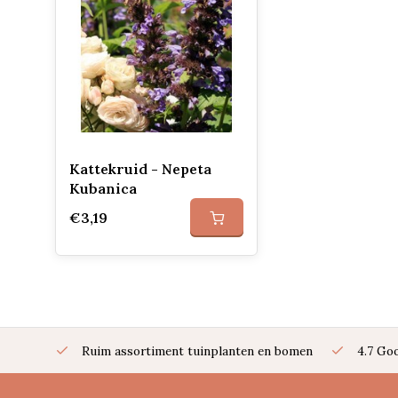
Kattekruid - Nepeta
Kubanica
€3,19
Ruim assortiment tuinplanten en bomen
4.7 Go