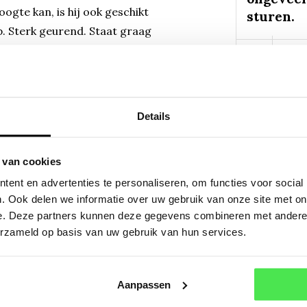
gte kan, is hij ook geschikt
sturen.
op. Sterk geurend. Staat graag
chzelf uit. Kattekruid wordt
Mail
er 9 planten per m2.
Of a
Details
 van cookies
ent en advertenties te personaliseren, om functies voor social
. Ook delen we informatie over uw gebruik van onze site met on
e. Deze partners kunnen deze gegevens combineren met andere i
banica
erzameld op basis van uw gebruik van hun services.
banica
Aanpassen