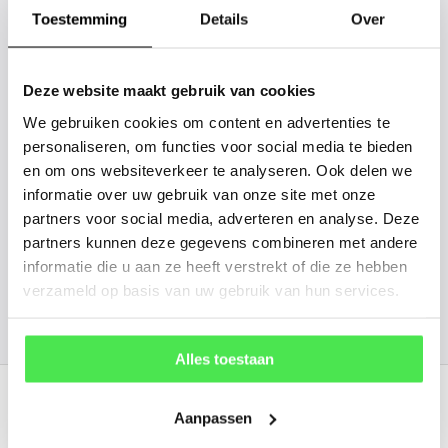
gaan we voor u kijken. Stuur ons
Toestemming
Details
Over
de plantnaam, hoogte, stamdikte en
vorm. Wilt u weten hoe uw plant of
Deze website maakt gebruik van cookies
boom er ongeveer eruit ziet? We
We gebruiken cookies om content en advertenties te
kunnen u een foto sturen.
personaliseren, om functies voor social media te bieden
en om ons websiteverkeer te analyseren. Ook delen we
info@tuinplantenbezorgd.nl
informatie over uw gebruik van onze site met onze
partners voor social media, adverteren en analyse. Deze
06 45 601 508 (tijdelijk niet bereikbaar)
partners kunnen deze gegevens combineren met andere
informatie die u aan ze heeft verstrekt of die ze hebben
verzameld op basis van uw gebruik van hun services.
156
customers give us a
4.7
/
5
at
Alles toestaan
Recent bekeken
Aanpassen