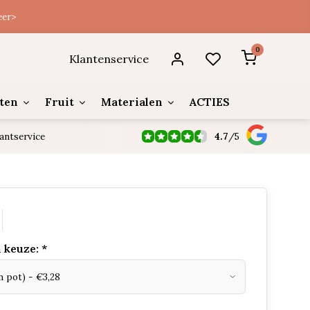
eer>
0
Klantenservice
ten
Fruit
Materialen
ACTIES
4.7
/
5
antservice
 keuze:
*