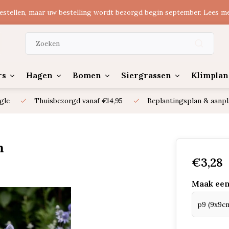
estellen, maar uw bestelling wordt bezorgd begin september. Lees m
rs
Hagen
Bomen
Siergrassen
Klimplan
gle
Thuisbezorgd vanaf €14,95
Beplantingsplan & aanpl
m
€3,28
Maak een