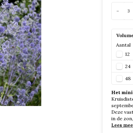
-
Volume
Aantal
12
24
48
Het minim
Kruisdist
septembe
Deze vas
in de zon
Lees mee