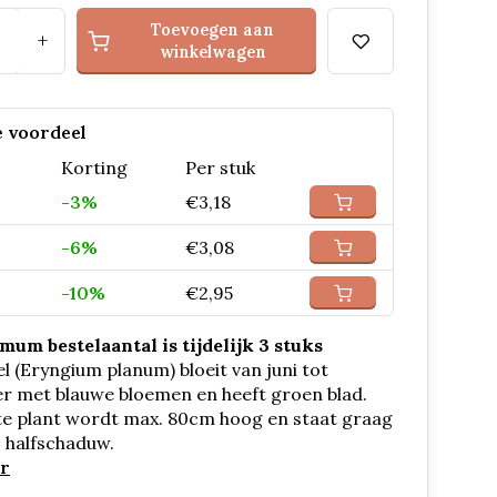
Toevoegen aan
+
winkelwagen
 voordeel
Korting
Per stuk
-3%
€3,18
-6%
€3,08
-10%
€2,95
um bestelaantal is tijdelijk 3 stuks
el (Eryngium planum) bloeit van juni tot
r met blauwe bloemen en heeft groen blad.
te plant wordt max. 80cm hoog en staat graag
, halfschaduw.
r