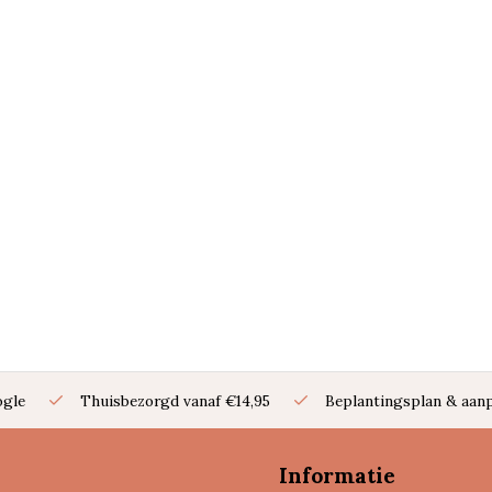
ogle
Thuisbezorgd vanaf €14,95
Beplantingsplan & aanp
Informatie