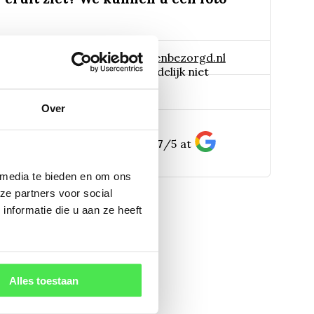
 naar:
info@tuinplantenbezorgd.nl
06 45 601 508 (tijdelijk niet
pp:
Over
bereikbaar)
156
customers give us a
4.7
/
5
at
 media te bieden en om ons
ze partners voor social
nformatie die u aan ze heeft
Alles toestaan