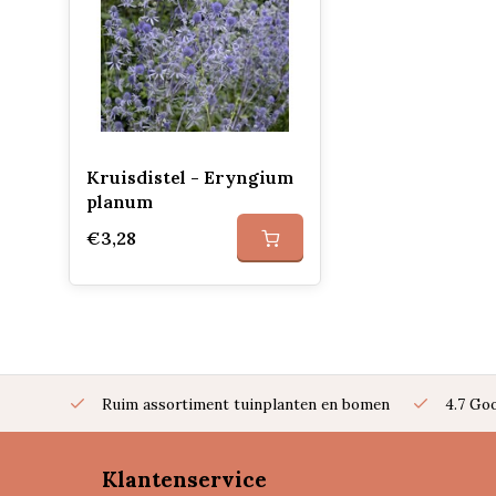
Kruisdistel - Eryngium
planum
€3,28
Ruim assortiment tuinplanten en bomen
4.7 Go
Klantenservice