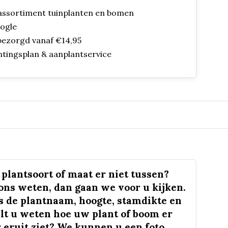
assortiment tuinplanten en bomen
oogle
bezorgd vanaf €14,95
ntingsplan & aanplantservice
plantsoort of maat er niet tussen?
 ons weten, dan gaan we voor u kijken.
s de plantnaam, hoogte, stamdikte en
lt u weten hoe uw plant of boom er
 eruit ziet? We kunnen u een foto