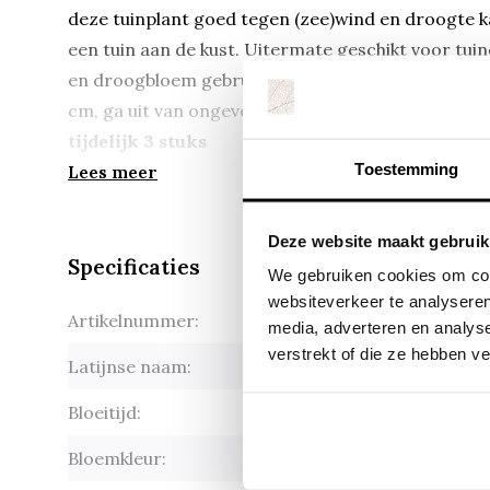
deze tuinplant goed tegen (zee)wind en droogte kan
een tuin aan de kust. Uitermate geschikt voor tuin
en droogbloem gebruikt worden. Kruisdistel wordt
cm, ga uit van ongeveer 9 planten per m2.
Het min
tijdelijk 3 stuks
Toestemming
Lees meer
Deze website maakt gebruik
Specificaties
We gebruiken cookies om cont
websiteverkeer te analyseren
Artikelnummer:
Eryngium 
media, adverteren en analys
verstrekt of die ze hebben v
Latijnse naam:
Eryngium 
Bloeitijd:
juli-sept
Bloemkleur:
blauw