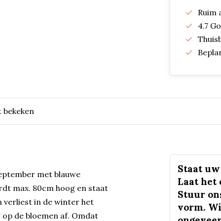
Ruim 
4.7 G
Thuis
Bepla
t bekeken
Staat uw 
 september met blauwe
Laat het
ordt max. 80cm hoog en staat
Stuur on
verliest in de winter het
vorm. Wi
ag op de bloemen af. Omdat
ongeveer