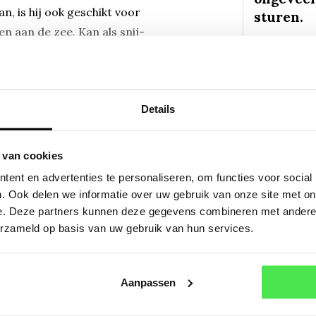
, is hij ook geschikt voor
sturen.
en aan de zee. Kan als snij-
 geleverd in een pot van 9*9
Mail
imum bestelaantal is
Of a
Details
 van cookies
ent en advertenties te personaliseren, om functies voor social
. Ook delen we informatie over uw gebruik van onze site met on
planum
e. Deze partners kunnen deze gegevens combineren met andere i
erzameld op basis van uw gebruik van hun services.
planum
ember
Aanpassen