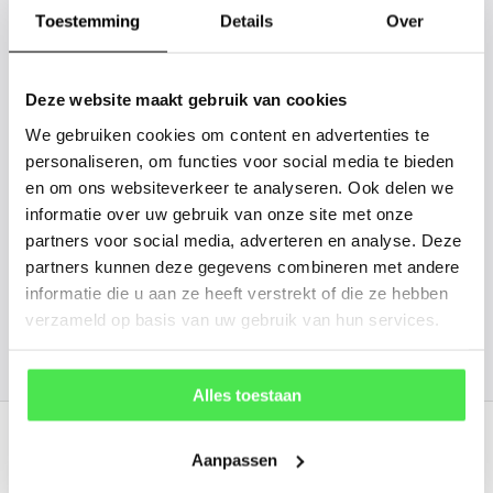
gaan we voor u kijken. Stuur ons
Toestemming
Details
Over
de plantnaam, hoogte, stamdikte en
vorm. Wilt u weten hoe uw plant of
Deze website maakt gebruik van cookies
boom er ongeveer eruit ziet? We
We gebruiken cookies om content en advertenties te
kunnen u een foto sturen.
personaliseren, om functies voor social media te bieden
en om ons websiteverkeer te analyseren. Ook delen we
info@tuinplantenbezorgd.nl
informatie over uw gebruik van onze site met onze
partners voor social media, adverteren en analyse. Deze
06 45 601 508 (tijdelijk niet bereikbaar)
partners kunnen deze gegevens combineren met andere
informatie die u aan ze heeft verstrekt of die ze hebben
verzameld op basis van uw gebruik van hun services.
156
customers give us a
4.7
/
5
at
Alles toestaan
Recent bekeken
Aanpassen