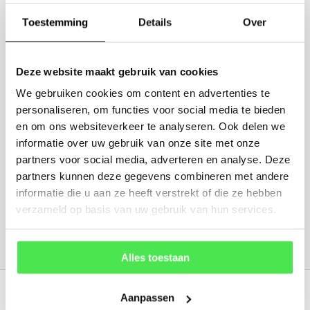
tussen? Laat het ons weten, dan
gaan we voor u kijken. Stuur ons
Toestemming
Details
Over
de plantnaam, hoogte, stamdikte en
vorm. Wilt u weten hoe uw plant of
Deze website maakt gebruik van cookies
boom er ongeveer eruit ziet? We
We gebruiken cookies om content en advertenties te
kunnen u een foto sturen.
personaliseren, om functies voor social media te bieden
en om ons websiteverkeer te analyseren. Ook delen we
informatie over uw gebruik van onze site met onze
info@tuinplantenbezorgd.nl
partners voor social media, adverteren en analyse. Deze
partners kunnen deze gegevens combineren met andere
06 45 601 508 (tijdelijk niet bereikbaar)
informatie die u aan ze heeft verstrekt of die ze hebben
verzameld op basis van uw gebruik van hun services.
156
customers give us a
4.7
/
5
at
Alles toestaan
Recent bekeken
Aanpassen