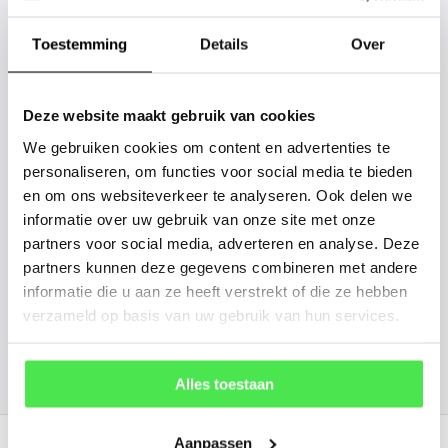
tussen? Laat het ons weten, dan
Toestemming
Details
Over
gaan we voor u kijken. Stuur ons
de plantnaam, hoogte, stamdikte en
vorm. Wilt u weten hoe uw plant of
Deze website maakt gebruik van cookies
boom er ongeveer eruit ziet? We
We gebruiken cookies om content en advertenties te
personaliseren, om functies voor social media te bieden
kunnen u een foto sturen.
en om ons websiteverkeer te analyseren. Ook delen we
informatie over uw gebruik van onze site met onze
info@tuinplantenbezorgd.nl
partners voor social media, adverteren en analyse. Deze
partners kunnen deze gegevens combineren met andere
06 45 601 508 (tijdelijk niet bereikbaar)
informatie die u aan ze heeft verstrekt of die ze hebben
verzameld op basis van uw gebruik van hun services.
156
customers give us a
4.7
/
5
at
Alles toestaan
Recent bekeken
Aanpassen