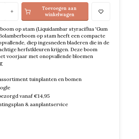
Toevoegen aan
+
winkelwagen
boom op stam (Liquidambar styraciflua 'Gum
De Bolamberboom op stam heeft een compacte
opvallende, diep ingesneden bladeren die in de
achtige herfstkleuren krijgen. Deze boom
 het voorjaar met onopvallende bloemen
r
assortiment tuinplanten en bomen
oogle
bezorgd vanaf €14,95
ntingsplan & aanplantservice