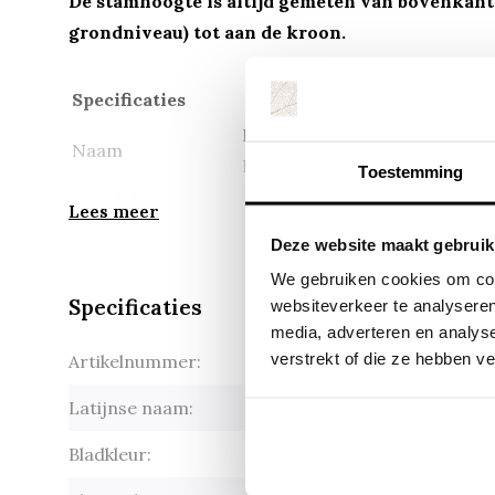
De stamhoogte is altijd gemeten van bovenkant 
grondniveau) tot aan de kroon.
Specificaties
Bolamberboom op stam - Liqu
Naam
Ball'
Toestemming
Standplaats
Zon, Halfschaduw
Lees meer
Bloeitijd
April, Mei
Deze website maakt gebruik
Uiteindelijke
We gebruiken cookies om cont
Afhankelijk van stamhoogte
hoogte
Specificaties
websiteverkeer te analyseren
media, adverteren en analys
Bloemkleur
Onopvallend
verstrekt of die ze hebben v
Artikelnummer:
Liquidamba
Bladkleur
Groen
Latijnse naam:
Liquidamba
Wintergroen
Nee
Bladkleur:
Groen, ro