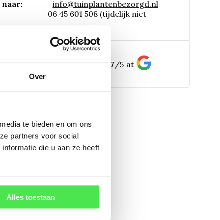
 naar:
info@tuinplantenbezorgd.nl
06 45 601 508 (tijdelijk niet
pp:
bereikbaar)
156
customers give us a
4.7
/
5
at
Over
 media te bieden en om ons
ze partners voor social
nformatie die u aan ze heeft
Alles toestaan