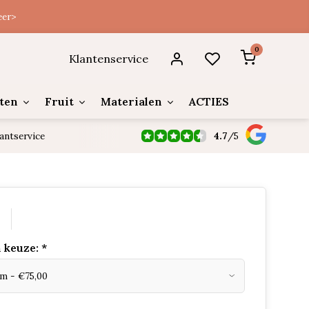
eer>
0
Klantenservice
ten
Fruit
Materialen
ACTIES
4.7
/
5
antservice
0
 keuze:
*