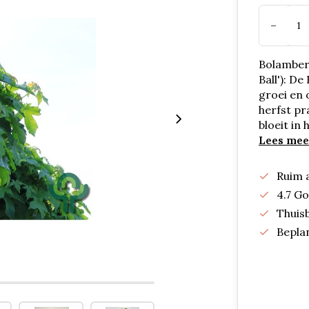
-
Bolamber
Ball'): 
groei en 
herfst pr
bloeit in
Lees mee
Ruim 
4.7 G
Thuis
Bepla