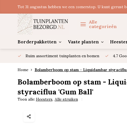
Tot 31 augustus hebben we een zomerstop. U kunt gerust b
Alle
categorieën
Borderpakketten
Vaste planten
Heeste
Ruim assortiment tuinplanten en bomen
4.7 Goo
Home
Bolamberboom op stam - Liquidambar styraciflu
Bolamberboom op stam - Liqu
styraciflua 'Gum Ball'
Toon alle:
Heesters
,
Alle struiken