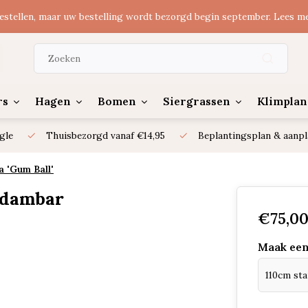
estellen, maar uw bestelling wordt bezorgd begin september. Lees m
rs
Hagen
Bomen
Siergrassen
Klimplan
gle
Thuisbezorgd vanaf €14,95
Beplantingsplan & aanpl
a 'Gum Ball'
idambar
€75,0
Maak een