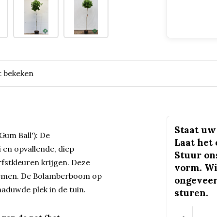
t bekeken
Staat uw 
um Ball'): De
Laat het
en opvallende, diep
Stuur on
rfstkleuren krijgen. Deze
vorm. Wi
loemen. De Bolamberboom op
ongeveer
haduwde plek in de tuin.
sturen.