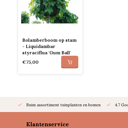
Bolamberboom op stam
- Liquidambar
styraciflua 'Gum Ball'
€75,00
Ruim assortiment tuinplanten en bomen
4.7 Go
Klantenservice