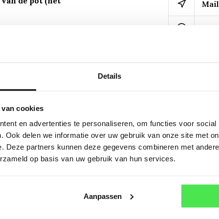
van de pot (het
Mail
Of a
idambar styraciflua 'Gum
Details
 van cookies
ent en advertenties te personaliseren, om functies voor social
. Ook delen we informatie over uw gebruik van onze site met on
e. Deze partners kunnen deze gegevens combineren met andere i
erzameld op basis van uw gebruik van hun services.
r styraciflua 'Gum Ball'
r styraciflua 'Gum Ball'
Aanpassen
od verkleurend