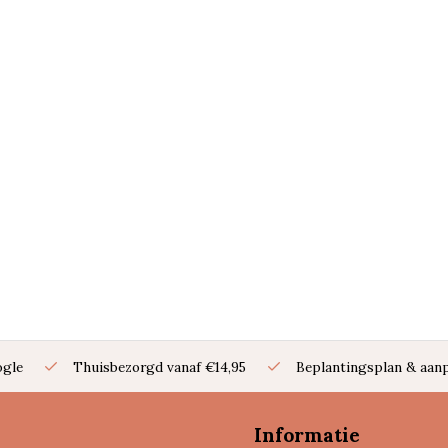
ogle
Thuisbezorgd vanaf €14,95
Beplantingsplan & aanp
Informatie