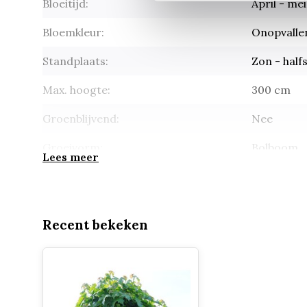
Bloeitijd:
April - mei
Bloemkleur:
Onopvalle
Standplaats:
Zon - hal
Max. hoogte:
300 cm
Groenblijvend:
Nee
Groeivorm:
Bolboom
Lees meer
Recent bekeken