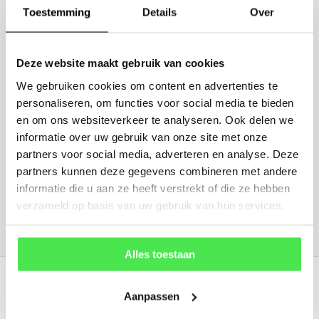
gaan we voor u kijken. Stuur ons
Toestemming
Details
Over
de plantnaam, hoogte, stamdikte en
vorm. Wilt u weten hoe uw plant of
Deze website maakt gebruik van cookies
boom er ongeveer eruit ziet? We
We gebruiken cookies om content en advertenties te
kunnen u een foto sturen.
personaliseren, om functies voor social media te bieden
en om ons websiteverkeer te analyseren. Ook delen we
info@tuinplantenbezorgd.nl
informatie over uw gebruik van onze site met onze
partners voor social media, adverteren en analyse. Deze
06 45 601 508 (tijdelijk niet bereikbaar)
partners kunnen deze gegevens combineren met andere
informatie die u aan ze heeft verstrekt of die ze hebben
verzameld op basis van uw gebruik van hun services.
156
customers give us a
4.7
/
5
at
Alles toestaan
Recent bekeken
Aanpassen