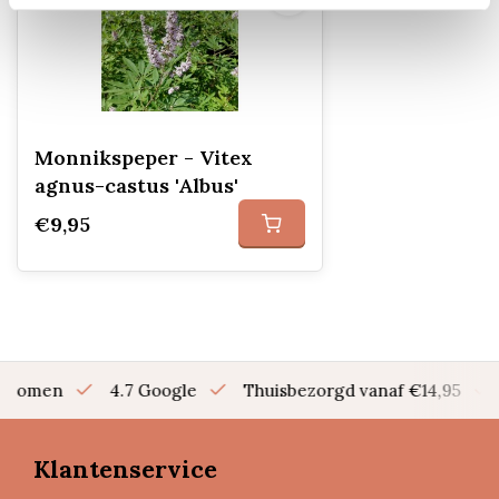
Monnikspeper - Vitex
agnus-castus 'Albus'
€9,95
en bomen
4.7 Google
Thuisbezorgd vanaf €14,95
Klantenservice