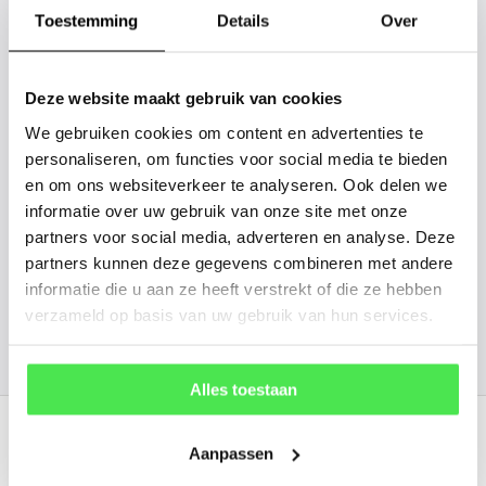
gaan we voor u kijken. Stuur ons
Toestemming
Details
Over
de plantnaam, hoogte, stamdikte en
vorm. Wilt u weten hoe uw plant of
Deze website maakt gebruik van cookies
boom er ongeveer eruit ziet? We
We gebruiken cookies om content en advertenties te
kunnen u een foto sturen.
personaliseren, om functies voor social media te bieden
en om ons websiteverkeer te analyseren. Ook delen we
info@tuinplantenbezorgd.nl
informatie over uw gebruik van onze site met onze
partners voor social media, adverteren en analyse. Deze
06 45 601 508 (tijdelijk niet bereikbaar)
partners kunnen deze gegevens combineren met andere
informatie die u aan ze heeft verstrekt of die ze hebben
verzameld op basis van uw gebruik van hun services.
156
customers give us a
4.7
/
5
at
Alles toestaan
Recent bekeken
Aanpassen