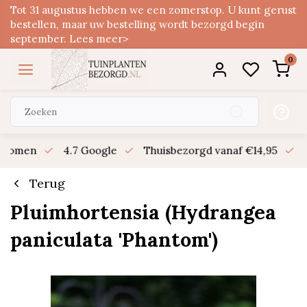
Tot 31 augustus hebben we een zomerstop. U kunt gerust
bestellen, maar uw bestelling wordt bezorgd begin
september. Lees meer>
0
n bomen
4.7 Google
Thuisbezorgd vanaf €14,95
B
Terug
Pluimhortensia (Hydrangea
paniculata 'Phantom')