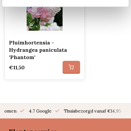
Pluimhortensia -
Hydrangea paniculata
'Phantom'
€11,50
en bomen
4.7 Google
Thuisbezorgd vanaf €14,95