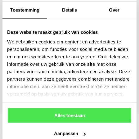
gaan we voor u kijken. Stuur ons
Toestemming
Details
Over
de plantnaam, hoogte, stamdikte en
vorm. Wilt u weten hoe uw plant of
boom er ongeveer eruit ziet? We
Deze website maakt gebruik van cookies
kunnen u een foto sturen.
We gebruiken cookies om content en advertenties te
personaliseren, om functies voor social media te bieden
en om ons websiteverkeer te analyseren. Ook delen we
info@tuinplantenbezorgd.nl
informatie over uw gebruik van onze site met onze
partners voor social media, adverteren en analyse. Deze
06 45 601 508 (tijdelijk niet bereikbaar)
partners kunnen deze gegevens combineren met andere
informatie die u aan ze heeft verstrekt of die ze hebben
verzameld op basis van uw gebruik van hun services.
156
customers give us a
4.7
/
5
at
Alles toestaan
Recent bekeken
Aanpassen