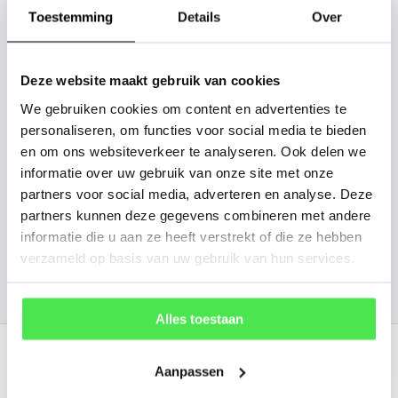
gaan we voor u kijken. Stuur ons
Toestemming
Details
Over
de plantnaam, hoogte, stamdikte en
vorm. Wilt u weten hoe uw plant of
Deze website maakt gebruik van cookies
boom er ongeveer eruit ziet? We
We gebruiken cookies om content en advertenties te
kunnen u een foto sturen.
personaliseren, om functies voor social media te bieden
en om ons websiteverkeer te analyseren. Ook delen we
info@tuinplantenbezorgd.nl
informatie over uw gebruik van onze site met onze
partners voor social media, adverteren en analyse. Deze
06 45 601 508 (tijdelijk niet bereikbaar)
partners kunnen deze gegevens combineren met andere
informatie die u aan ze heeft verstrekt of die ze hebben
verzameld op basis van uw gebruik van hun services.
156
customers give us a
4.7
/
5
at
Alles toestaan
Recent bekeken
Aanpassen