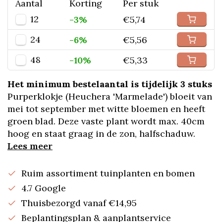
Aantal
Korting
Per stuk
12
-3%
€5,74
24
-6%
€5,56
48
-10%
€5,33
Het minimum bestelaantal is tijdelijk 3 stuks
Purperklokje (Heuchera 'Marmelade') bloeit van
mei tot september met witte bloemen en heeft
groen blad. Deze vaste plant wordt max. 40cm
hoog en staat graag in de zon, halfschaduw.
Lees meer
Ruim assortiment tuinplanten en bomen
4.7 Google
Thuisbezorgd vanaf €14,95
Beplantingsplan & aanplantservice