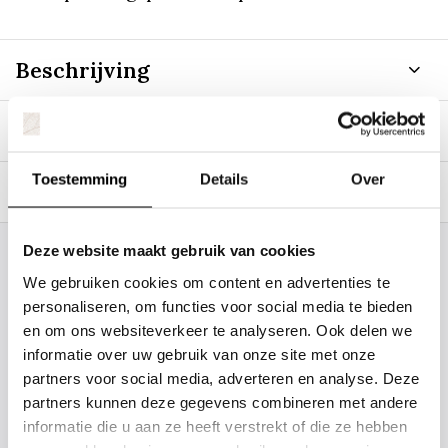
Beschrijving
Specificaties
Toestemming
Details
Over
Tags
Deze website maakt gebruik van cookies
Staat uw plantsoort of maat er niet
We gebruiken cookies om content en advertenties te
tussen? Laat het ons weten, dan
personaliseren, om functies voor social media te bieden
gaan we voor u kijken. Stuur ons
en om ons websiteverkeer te analyseren. Ook delen we
informatie over uw gebruik van onze site met onze
de plantnaam, hoogte, stamdikte en
partners voor social media, adverteren en analyse. Deze
vorm. Wilt u weten hoe uw plant of
partners kunnen deze gegevens combineren met andere
boom er ongeveer eruit ziet? We
informatie die u aan ze heeft verstrekt of die ze hebben