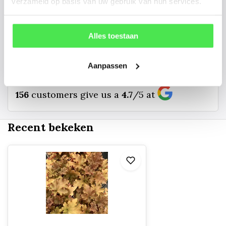
kunnen u een foto sturen.
verzameld op basis van uw gebruik van hun services.
info@tuinplantenbezorgd.nl
Alles toestaan
06 45 601 508 (tijdelijk niet bereikbaar)
Aanpassen
156
customers give us a
4.7
/
5
at
Recent bekeken