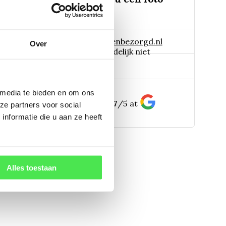
 naar:
info@tuinplantenbezorgd.nl
Over
06 45 601 508 (tijdelijk niet
pp:
bereikbaar)
 media te bieden en om ons
156
customers give us a
4.7
/
5
at
ze partners voor social
nformatie die u aan ze heeft
Alles toestaan