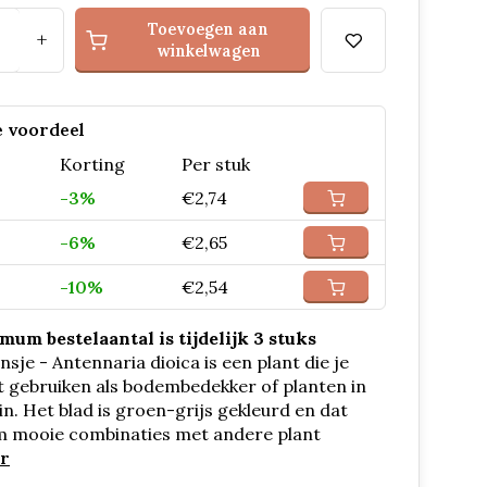
Toevoegen aan
+
winkelwagen
 voordeel
Korting
Per stuk
-3%
€2,74
-6%
€2,65
-10%
€2,54
um bestelaantal is tijdelijk 3 stuks
sje - Antennaria dioica is een plant die je
 gebruiken als bodembedekker of planten in
in. Het blad is groen-grijs gekleurd en dat
m mooie combinaties met andere plant
r