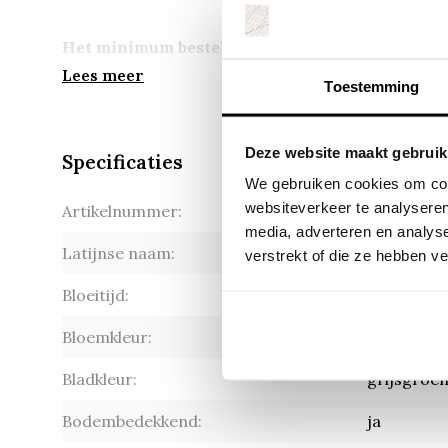
Het minimum bestelaantal is tijdelijk 3 stuks
Lees meer
Toestemming
Deze website maakt gebruik
Specificaties
We gebruiken cookies om cont
websiteverkeer te analyseren
Artikelnummer:
Antennaria
media, adverteren en analys
Latijnse naam:
Antennaria
verstrekt of die ze hebben v
Bloeitijd:
mei-juli
Bloemkleur:
wit-roze
Bladkleur:
grijsgroe
Bodembedekkend:
ja