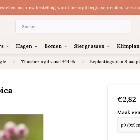
estellen, maar uw bestelling wordt bezorgd begin september. Lees m
rs
Hagen
Bomen
Siergrassen
Klimplan
gle
Thuisbezorgd vanaf €14,95
Beplantingsplan & aanpl
oica
€2,82
Maak een