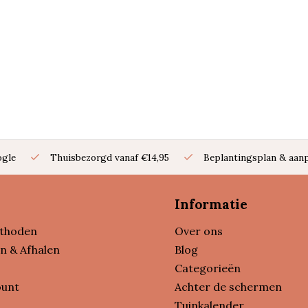
ogle
Thuisbezorgd vanaf €14,95
Beplantingsplan & aanp
Informatie
thoden
Over ons
n & Afhalen
Blog
Categorieën
ount
Achter de schermen
Tuinkalender