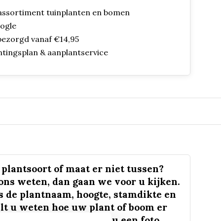
assortiment tuinplanten en bomen
oogle
bezorgd vanaf €14,95
ntingsplan & aanplantservice
plantsoort of maat er niet tussen?
 ons weten, dan gaan we voor u kijken.
s de plantnaam, hoogte, stamdikte en
lt u weten hoe uw plant of boom er
 eruit ziet? We kunnen u een foto