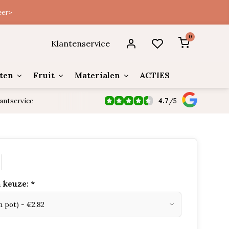
eer>
0
Klantenservice
ten
Fruit
Materialen
ACTIES
4.7
/
5
antservice
 keuze:
*