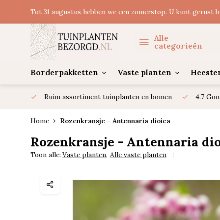
Tot 31 augustus hebben we een zomerstop. U kunt gerust b
Alle
categorieën
Borderpakketten
Vaste planten
Heeste
Ruim assortiment tuinplanten en bomen
4.7 Goo
Home
Rozenkransje - Antennaria dioica
Rozenkransje - Antennaria di
Toon alle:
Vaste planten
,
Alle vaste planten