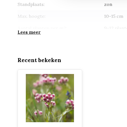
Standplaats:
zon
Max. hoogte:
10-15 cm
Aantal planten per m2:
9-12 plant
Lees meer
Groenblijvend:
ja
Potmaat:
p9 (9*9cm
Recent bekeken