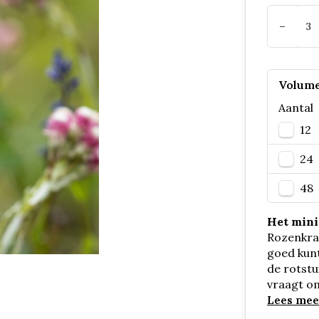
-
Volume
Aantal
12
24
48
Het minim
Rozenkran
goed kunt
de rotstu
vraagt o
Lees mee