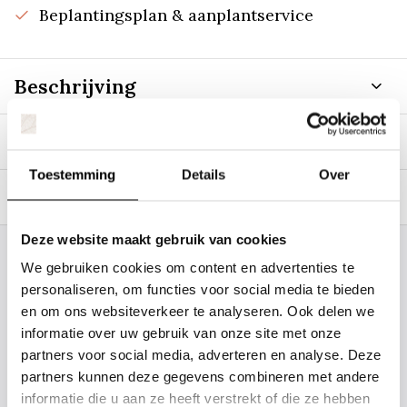
Beplantingsplan & aanplantservice
Beschrijving
Specificaties
Toestemming
Details
Over
Tags
Deze website maakt gebruik van cookies
Staat uw plantsoort of maat er niet
We gebruiken cookies om content en advertenties te
personaliseren, om functies voor social media te bieden
tussen? Laat het ons weten, dan
en om ons websiteverkeer te analyseren. Ook delen we
gaan we voor u kijken. Stuur ons
informatie over uw gebruik van onze site met onze
de plantnaam, hoogte, stamdikte en
partners voor social media, adverteren en analyse. Deze
vorm. Wilt u weten hoe uw plant of
partners kunnen deze gegevens combineren met andere
informatie die u aan ze heeft verstrekt of die ze hebben
boom er ongeveer eruit ziet? We