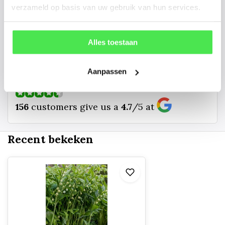
verzameld op basis van uw gebruik van hun services.
kunnen u een foto sturen.
info@tuinplantenbezorgd.nl
Alles toestaan
06 45 601 508 (tijdelijk niet bereikbaar)
Aanpassen
156
customers give us a
4.7
/
5
at
Recent bekeken