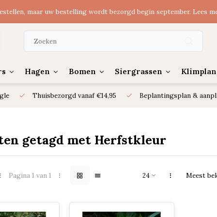
estellen, maar uw bestelling wordt bezorgd begin september. Lees m
rs
Hagen
Bomen
Siergrassen
Klimplan
gle
Thuisbezorgd vanaf €14,95
Beplantingsplan & aanpl
ten getagd met Herfstkleur
Pagina 1 van 1
Meest be