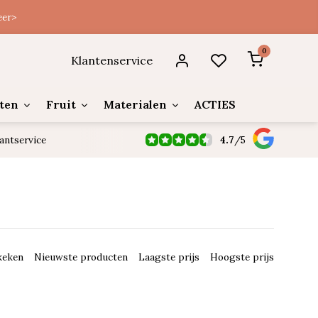
eer>
0
Klantenservice
ten
Fruit
Materialen
ACTIES
4.7
/
5
antservice
keken
Nieuwste producten
Laagste prijs
Hoogste prijs