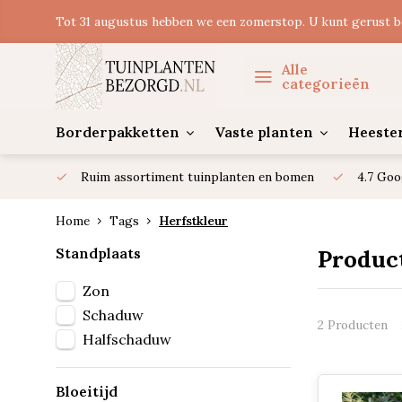
Tot 31 augustus hebben we een zomerstop. U kunt gerust b
Alle
categorieën
Borderpakketten
Vaste planten
Heeste
Ruim assortiment tuinplanten en bomen
4.7 Goo
Home
Tags
Herfstkleur
Standplaats
Produc
Zon
Schaduw
2 Producten
Halfschaduw
Bloeitijd