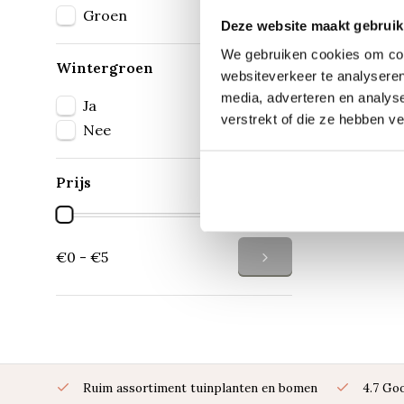
Groen
Deze website maakt gebruik
We gebruiken cookies om cont
Wintergroen
websiteverkeer te analyseren
media, adverteren en analys
Ja
verstrekt of die ze hebben v
Nee
Prijs
€0 - €5
Ruim assortiment tuinplanten en bomen
4.7 Go