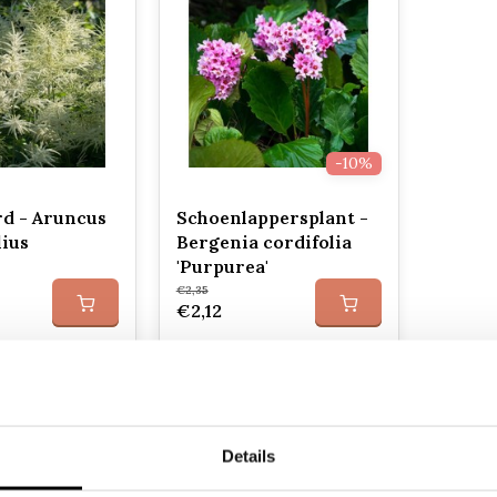
-10%
d - Aruncus
Schoenlappersplant -
lius
Bergenia cordifolia
'Purpurea'
€2,35
€2,12
Details