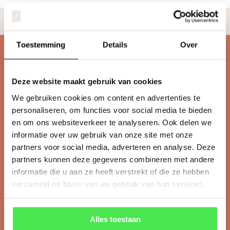
en bomen
4.7 Google
Thuisbezorgd vanaf €14,95
Toestemming
Details
Over
Klantenservice
Veelgestelde vragen
Deze website maakt gebruik van cookies
info@tuinplantenbezorgd.nl
We gebruiken cookies om content en advertenties te
06 45 601 508 (tijdelijk niet bereikbaar)
personaliseren, om functies voor social media te bieden
en om ons websiteverkeer te analyseren. Ook delen we
informatie over uw gebruik van onze site met onze
partners voor social media, adverteren en analyse. Deze
partners kunnen deze gegevens combineren met andere
informatie die u aan ze heeft verstrekt of die ze hebben
Klantenservice
verzameld op basis van uw gebruik van hun services.
Informatie
Alles toestaan