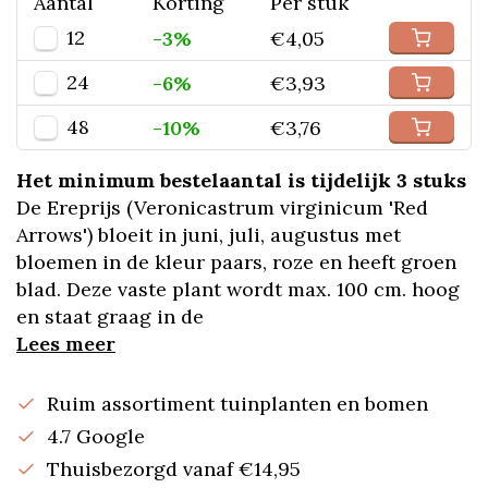
Aantal
Korting
Per stuk
12
-3%
€4,05
24
-6%
€3,93
48
-10%
€3,76
Het minimum bestelaantal is tijdelijk 3 stuks
De Ereprijs (Veronicastrum virginicum 'Red
Arrows') bloeit in juni, juli, augustus met
bloemen in de kleur paars, roze en heeft groen
blad. Deze vaste plant wordt max. 100 cm. hoog
en staat graag in de
Lees meer
Ruim assortiment tuinplanten en bomen
4.7 Google
Thuisbezorgd vanaf €14,95