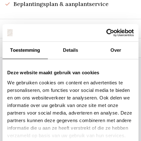
Beplantingsplan & aanplantservice
Beschrijving
Specificaties
Toestemming
Details
Over
Staat uw plantsoort of maat er niet
Deze website maakt gebruik van cookies
tussen? Laat het ons weten, dan
We gebruiken cookies om content en advertenties te
gaan we voor u kijken. Stuur ons
personaliseren, om functies voor social media te bieden
en om ons websiteverkeer te analyseren. Ook delen we
de plantnaam, hoogte, stamdikte en
informatie over uw gebruik van onze site met onze
vorm. Wilt u weten hoe uw plant of
partners voor social media, adverteren en analyse. Deze
boom er ongeveer eruit ziet? We
partners kunnen deze gegevens combineren met andere
kunnen u een foto sturen.
informatie die u aan ze heeft verstrekt of die ze hebben
verzameld op basis van uw gebruik van hun services.