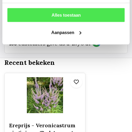
info@tuinplantenbezorgd.nl
Alles toestaan
06 45 601 508 (tijdelijk niet bereikbaar)
Aanpassen
156
customers give us a
4.7
/
5
at
Recent bekeken
Ereprijs - Veronicastrum