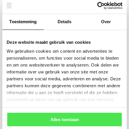
Staat uw plantsoort of maat er niet
tussen? Laat het ons weten, dan
Toestemming
Details
Over
gaan we voor u kijken. Stuur ons
de plantnaam, hoogte, stamdikte en
Deze website maakt gebruik van cookies
vorm. Wilt u weten hoe uw plant of
We gebruiken cookies om content en advertenties te
boom er ongeveer eruit ziet? We
personaliseren, om functies voor social media te bieden
kunnen u een foto sturen.
en om ons websiteverkeer te analyseren. Ook delen we
informatie over uw gebruik van onze site met onze
info@tuinplantenbezorgd.nl
partners voor social media, adverteren en analyse. Deze
partners kunnen deze gegevens combineren met andere
informatie die u aan ze heeft verstrekt of die ze hebben
06 45 601 508 (tijdelijk niet bereikbaar)
verzameld op basis van uw gebruik van hun services.
156
customers give us a
4.7
/
5
at
Alles toestaan