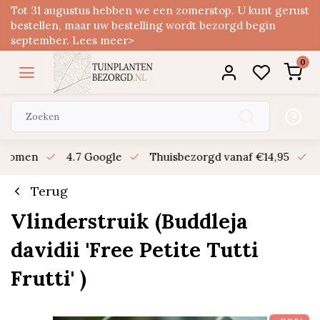
Tot 31 augustus hebben we een zomerstop. U kunt gerust
bestellen, maar uw bestelling wordt bezorgd begin
september. Lees meer>
0
n bomen
4.7 Google
Thuisbezorgd vanaf €14,95
B
Terug
Vlinderstruik (Buddleja
davidii 'Free Petite Tutti
Frutti' )