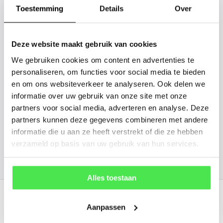
gaan we voor u kijken. Stuur ons
Toestemming
Details
Over
de plantnaam, hoogte, stamdikte en
vorm. Wilt u weten hoe uw plant of
Deze website maakt gebruik van cookies
boom er ongeveer eruit ziet? We
We gebruiken cookies om content en advertenties te
kunnen u een foto sturen.
personaliseren, om functies voor social media te bieden
en om ons websiteverkeer te analyseren. Ook delen we
info@tuinplantenbezorgd.nl
informatie over uw gebruik van onze site met onze
partners voor social media, adverteren en analyse. Deze
06 45 601 508 (tijdelijk niet bereikbaar)
partners kunnen deze gegevens combineren met andere
informatie die u aan ze heeft verstrekt of die ze hebben
verzameld op basis van uw gebruik van hun services.
156
customers give us a
4.7
/
5
at
Alles toestaan
Recent bekeken
Aanpassen