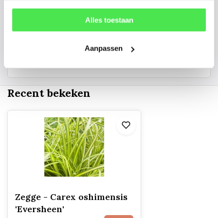
Alles toestaan
06 45 601 508 (tijdelijk niet bereikbaar)
Aanpassen
156
customers give us a
4.7
/
5
at
Recent bekeken
Zegge - Carex oshimensis
'Eversheen'