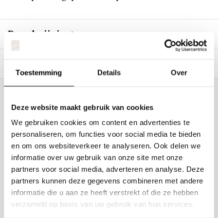
Beschrijving
Specificaties
Toestemming
Details
Over
Staat uw plantsoort of maat er niet
Deze website maakt gebruik van cookies
tussen? Laat het ons weten, dan
We gebruiken cookies om content en advertenties te
gaan we voor u kijken. Stuur ons
personaliseren, om functies voor social media te bieden
de plantnaam, hoogte, stamdikte en
en om ons websiteverkeer te analyseren. Ook delen we
vorm. Wilt u weten hoe uw plant of
informatie over uw gebruik van onze site met onze
partners voor social media, adverteren en analyse. Deze
boom er ongeveer eruit ziet? We
partners kunnen deze gegevens combineren met andere
kunnen u een foto sturen.
informatie die u aan ze heeft verstrekt of die ze hebben
verzameld op basis van uw gebruik van hun services.
info@tuinplantenbezorgd.nl