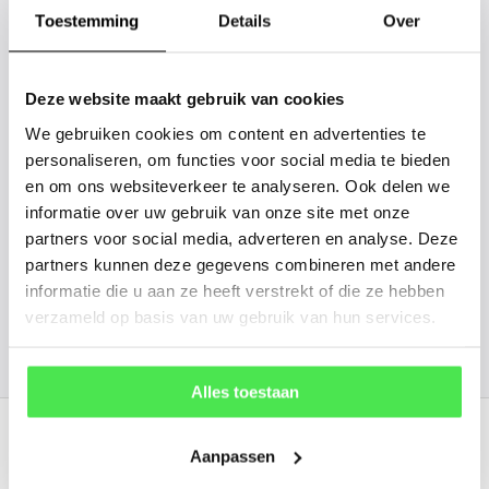
gaan we voor u kijken. Stuur ons
Toestemming
Details
Over
de plantnaam, hoogte, stamdikte en
vorm. Wilt u weten hoe uw plant of
Deze website maakt gebruik van cookies
boom er ongeveer eruit ziet? We
We gebruiken cookies om content en advertenties te
kunnen u een foto sturen.
personaliseren, om functies voor social media te bieden
en om ons websiteverkeer te analyseren. Ook delen we
info@tuinplantenbezorgd.nl
informatie over uw gebruik van onze site met onze
partners voor social media, adverteren en analyse. Deze
06 45 601 508 (tijdelijk niet bereikbaar)
partners kunnen deze gegevens combineren met andere
informatie die u aan ze heeft verstrekt of die ze hebben
verzameld op basis van uw gebruik van hun services.
156
customers give us a
4.7
/
5
at
Alles toestaan
Recent bekeken
Aanpassen