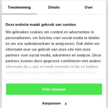
tussen? Laat het ons weten, dan
gaan we voor u kijken. Stuur ons
Toestemming
Details
Over
de plantnaam, hoogte, stamdikte en
vorm. Wilt u weten hoe uw plant of
Deze website maakt gebruik van cookies
boom er ongeveer eruit ziet? We
We gebruiken cookies om content en advertenties te
kunnen u een foto sturen.
personaliseren, om functies voor social media te bieden
en om ons websiteverkeer te analyseren. Ook delen we
informatie over uw gebruik van onze site met onze
info@tuinplantenbezorgd.nl
partners voor social media, adverteren en analyse. Deze
partners kunnen deze gegevens combineren met andere
06 45 601 508 (tijdelijk niet bereikbaar)
informatie die u aan ze heeft verstrekt of die ze hebben
verzameld op basis van uw gebruik van hun services.
156
customers give us a
4.7
/
5
at
Alles toestaan
Recent bekeken
Aanpassen