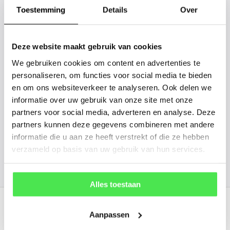
gaan we voor u kijken. Stuur ons
Toestemming
Details
Over
de plantnaam, hoogte, stamdikte en
vorm. Wilt u weten hoe uw plant of
Deze website maakt gebruik van cookies
boom er ongeveer eruit ziet? We
We gebruiken cookies om content en advertenties te
kunnen u een foto sturen.
personaliseren, om functies voor social media te bieden
en om ons websiteverkeer te analyseren. Ook delen we
info@tuinplantenbezorgd.nl
informatie over uw gebruik van onze site met onze
partners voor social media, adverteren en analyse. Deze
06 45 601 508 (tijdelijk niet bereikbaar)
partners kunnen deze gegevens combineren met andere
informatie die u aan ze heeft verstrekt of die ze hebben
verzameld op basis van uw gebruik van hun services.
156
customers give us a
4.7
/
5
at
Alles toestaan
Recent bekeken
Aanpassen