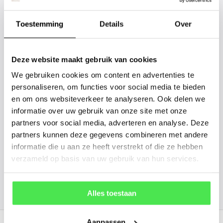
Staat uw plantsoort of maat er niet
tussen? Laat het ons weten, dan
Toestemming
Details
Over
gaan we voor u kijken. Stuur ons
de plantnaam, hoogte, stamdikte en
Deze website maakt gebruik van cookies
vorm. Wilt u weten hoe uw plant of
We gebruiken cookies om content en advertenties te
boom er ongeveer eruit ziet? We
personaliseren, om functies voor social media te bieden
kunnen u een foto sturen.
en om ons websiteverkeer te analyseren. Ook delen we
informatie over uw gebruik van onze site met onze
info@tuinplantenbezorgd.nl
partners voor social media, adverteren en analyse. Deze
partners kunnen deze gegevens combineren met andere
06 45 601 508 (tijdelijk niet bereikbaar)
informatie die u aan ze heeft verstrekt of die ze hebben
verzameld op basis van uw gebruik van hun services.
156
customers give us a
4.7
/
5
at
Alles toestaan
Recent bekeken
Aanpassen