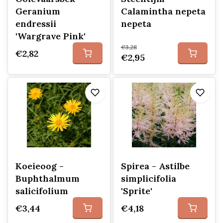
Geranium
Calamintha nepeta
endressii
nepeta
'Wargrave Pink'
€3,28
€2,82
€2,95
Koeieoog -
Spirea - Astilbe
Buphthalmum
simplicifolia
salicifolium
'Sprite'
€3,44
€4,18