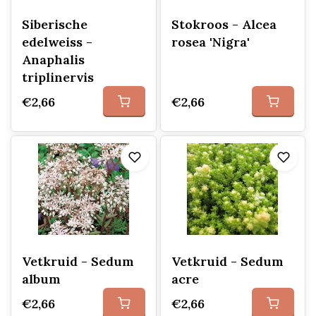
Siberische
Stokroos - Alcea
edelweiss -
rosea 'Nigra'
Anaphalis
triplinervis
€2,66
€2,66
Vetkruid - Sedum
Vetkruid - Sedum
album
acre
€2,66
€2,66