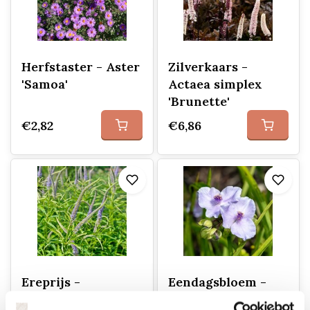
Herfstaster - Aster
Zilverkaars -
'Samoa'
Actaea simplex
'Brunette'
€2,82
€6,86
Ereprijs -
Eendagsbloem -
Veronicastrum
Tradescantia