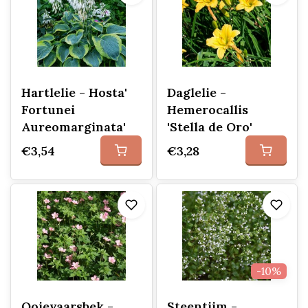
Hartlelie - Hosta'
Daglelie -
Fortunei
Hemerocallis
Aureomarginata'
'Stella de Oro'
€3,54
€3,28
-10%
Ooievaarsbek -
Steentijm -