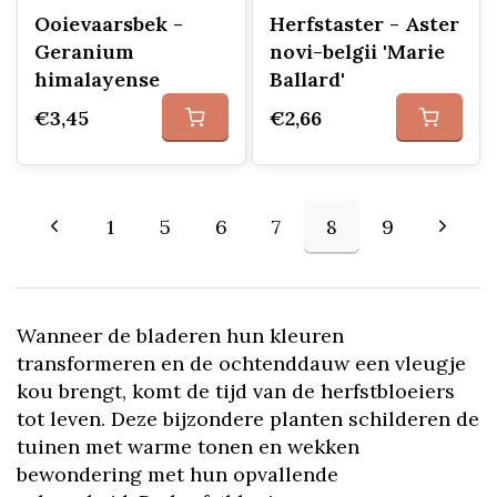
Ooievaarsbek -
Herfstaster - Aster
Geranium
novi-belgii 'Marie
himalayense
Ballard'
€3,45
€2,66
1
5
6
7
8
9
Wanneer de bladeren hun kleuren
transformeren en de ochtenddauw een vleugje
kou brengt, komt de tijd van de herfstbloeiers
tot leven. Deze bijzondere planten schilderen de
tuinen met warme tonen en wekken
bewondering met hun opvallende