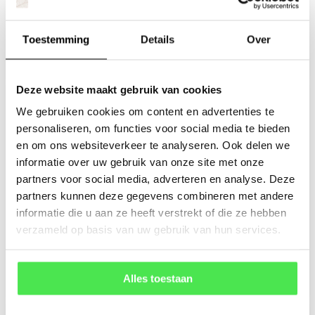
virginicum
andersoniana
'Laventrum'
'Bilberry Ice'
Toestemming
Details
Over
€4,18
€3,85
Deze website maakt gebruik van cookies
We gebruiken cookies om content en advertenties te
personaliseren, om functies voor social media te bieden
en om ons websiteverkeer te analyseren. Ook delen we
informatie over uw gebruik van onze site met onze
partners voor social media, adverteren en analyse. Deze
partners kunnen deze gegevens combineren met andere
Kattekruid -
Bergamotplant -
informatie die u aan ze heeft verstrekt of die ze hebben
Nepeta Kubanica
Monarda
verzameld op basis van uw gebruik van hun services.
'Schneewittchen'
€3,19
€2,82
Alles toestaan