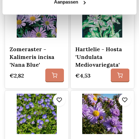
Aanpassen
Zomeraster -
Hartlelie - Hosta
Kalimeris incisa
'Undulata
'Nana Blue'
Mediovariegata'
€2,82
€4,53